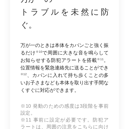
トラブルを未然に
防
ぐ。
万が一のときは本体をカバンごと強く振
※10
るだけ
で周囲に大きな音を鳴らして
※11
お知らせする防犯アラートを搭載
。
位置情報を緊急連絡先に送ることができ
※12
、カバンに入れて持ち歩くことの多
いお子さまなども本体を取り出す手間な
くすぐに対応ができます。
※10 発動のための感度は3段階を事前
設定。
※11 事前に設定が必要です。防犯ア
ラートは、周囲の注意をこちらに向け