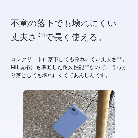
不意の落下でも
壊れにくい
丈夫さ
で
長く使える。
※4
※4
コンクリートに落下しても割れにくい丈夫さ
。
※5
MIL規格にも準拠した耐久性能
なので、うっか
り落としても壊れにくくてあんしんです。