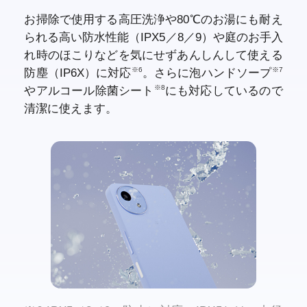
お掃除で使用する高圧洗浄や80℃のお湯にも耐え
られる高い防水性能（IPX5／8／9）や庭のお手入
れ時のほこりなどを気にせずあんしんして使える
※6
※7
防塵（IP6X）に対応
。
さらに泡ハンドソープ
※8
やアルコール除菌シート
にも対応しているので
清潔に使えます。