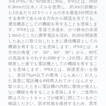
※6 IPX5／8／9の防水に対応。IPX5とは、内径
6.3mmの注水ノズルを使用し、約3mの距離か
ら1分あたり12.5リットルの水を最低3分間注水
する条件であらゆる方向から噴流を当てても、
通信機器としての機能を有することを意味しま
す。IPX8とは、常温で水道水、かつ静水の水深
1.5mのところに携帯電話を沈め、約30分間放置
したあとに取り出したときに通信機器としての
機能を有することを意味します。IPX9とは、4
方向の角度（0°、30°、60°、90°）から、80℃
の高温水をそれぞれ30秒ずつ（2分間）高圧で
噴射した後でも電話機としての機能を有するこ
とを意味します。IP6Xとは、保護度合いを指
し、直径75µm以下の塵埃（じんあい）が入っ
た装置に電話機を8時間入れてかくはんさせ、
取り出したときに電話機の内部に塵埃が侵入し
ない機能を有することを意味します。ご使用の
際はスロットキャップが確実に閉じているかご
確認ください。防水性能を維持するため、異常