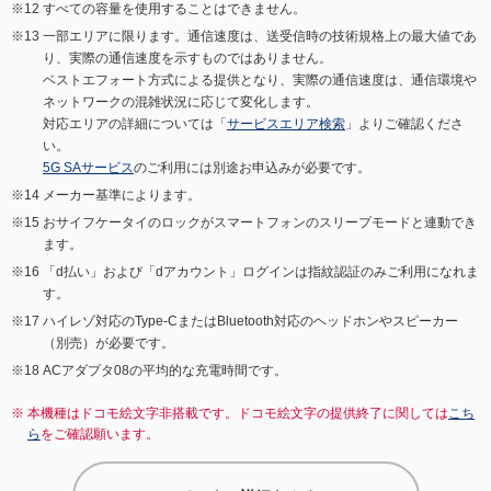
すべての容量を使用することはできません。
一部エリアに限ります。通信速度は、送受信時の技術規格上の最大値であ
り、実際の通信速度を示すものではありません。
ベストエフォート方式による提供となり、実際の通信速度は、通信環境や
ネットワークの混雑状況に応じて変化します。
対応エリアの詳細については「
サービスエリア検索
」よりご確認くださ
い。
5G SAサービス
のご利用には別途お申込みが必要です。
メーカー基準によります。
おサイフケータイのロックがスマートフォンのスリープモードと連動でき
ます。
「d払い」および「dアカウント」ログインは指紋認証のみご利用になれま
す。
ハイレゾ対応のType-CまたはBluetooth対応のヘッドホンやスピーカー
（別売）が必要です。
ACアダプタ08の平均的な充電時間です。
本機種はドコモ絵文字非搭載です。ドコモ絵文字の提供終了に関しては
こち
ら
をご確認願います。