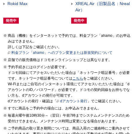
Rokid Max
XREAL Air（旧製品名：Nreal
Air）
発売中
発売中
商品（機種）をインターネットで予約では、料金プラン「ahamo」のお申込
みはできません。
詳しくは下記をご確認ください。
料金プラン「ahamo」へのプラン変更または新規契約について
店舗での販売価格はドコモオンラインショップとは異なります。
予約手続きにはログインが必要です。
ドコモ回線にてアクセスいただいた場合は「ネットワーク暗証番号」が必要
です。ネットワーク暗証番号については
こちら
をご確認ください。
Wi-Fiまたはご自宅のインターネット環境にてアクセスいただいた場合は「d
アカウントのID／パスワード」が必要です。ドコモの契約回線をお持ちでな
い方も、dアカウントの発行が可能です。
dアカウントの発行・確認は「
dアカウント発行
」でご確認ください。
すでに商品をご予約中の場合には、お申込みできません。
毎週火曜午後10時30分～（翌日）午前7時までシステムメンテナンスのため
受付けできません。メンテナンス時間は変更になる場合があります。
ご予約商品の取り置き期間については、商品入荷のご連絡時にご案内させて
いただきます。事前にお知りになりたい場合はお手数ですが店舗へお問い合