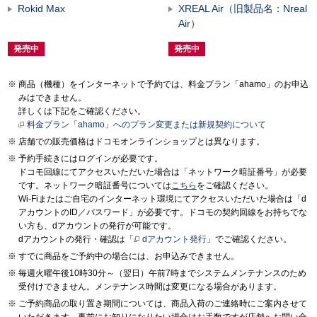
Rokid Max
XREAL Air（旧製品名：Nreal
Air）
発売中
発売中
商品（機種）をインターネットで予約では、料金プラン「ahamo」のお申込
みはできません。
詳しくは下記をご確認ください。
料金プラン「ahamo」へのプラン変更または新規契約について
店舗での販売価格はドコモオンラインショップとは異なります。
予約手続きにはログインが必要です。
ドコモ回線にてアクセスいただいた場合は「ネットワーク暗証番号」が必要
です。ネットワーク暗証番号については
こちら
をご確認ください。
Wi-Fiまたはご自宅のインターネット環境にてアクセスいただいた場合は「d
アカウントのID／パスワード」が必要です。ドコモの契約回線をお持ちでな
い方も、dアカウントの発行が可能です。
dアカウントの発行・確認は「
dアカウント発行
」でご確認ください。
すでに商品をご予約中の場合には、お申込みできません。
毎週火曜午後10時30分～（翌日）午前7時までシステムメンテナンスのため
受付けできません。メンテナンス時間は変更になる場合があります。
ご予約商品の取り置き期間については、商品入荷のご連絡時にご案内させて
いただきます。事前にお知りになりたい場合はお手数ですが店舗へお問い合