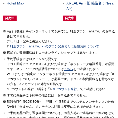
Rokid Max
XREAL Air（旧製品名：Nreal
Air）
発売中
発売中
商品（機種）をインターネットで予約では、料金プラン「ahamo」のお申込
みはできません。
詳しくは下記をご確認ください。
料金プラン「ahamo」へのプラン変更または新規契約について
店舗での販売価格はドコモオンラインショップとは異なります。
予約手続きにはログインが必要です。
ドコモ回線にてアクセスいただいた場合は「ネットワーク暗証番号」が必要
です。ネットワーク暗証番号については
こちら
をご確認ください。
Wi-Fiまたはご自宅のインターネット環境にてアクセスいただいた場合は「d
アカウントのID／パスワード」が必要です。ドコモの契約回線をお持ちでな
い方も、dアカウントの発行が可能です。
dアカウントの発行・確認は「
dアカウント発行
」でご確認ください。
すでに商品をご予約中の場合には、お申込みできません。
毎週火曜午後10時30分～（翌日）午前7時までシステムメンテナンスのため
受付けできません。メンテナンス時間は変更になる場合があります。
ご予約商品の取り置き期間については、商品入荷のご連絡時にご案内させて
いただきます。事前にお知りになりたい場合はお手数ですが店舗へお問い合