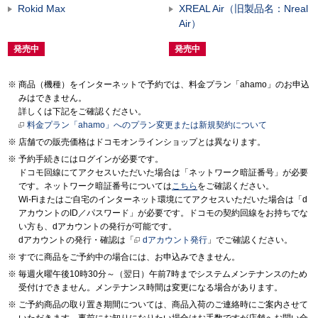
Rokid Max
XREAL Air（旧製品名：Nreal
Air）
発売中
発売中
商品（機種）をインターネットで予約では、料金プラン「ahamo」のお申込
みはできません。
詳しくは下記をご確認ください。
料金プラン「ahamo」へのプラン変更または新規契約について
店舗での販売価格はドコモオンラインショップとは異なります。
予約手続きにはログインが必要です。
ドコモ回線にてアクセスいただいた場合は「ネットワーク暗証番号」が必要
です。ネットワーク暗証番号については
こちら
をご確認ください。
Wi-Fiまたはご自宅のインターネット環境にてアクセスいただいた場合は「d
アカウントのID／パスワード」が必要です。ドコモの契約回線をお持ちでな
い方も、dアカウントの発行が可能です。
dアカウントの発行・確認は「
dアカウント発行
」でご確認ください。
すでに商品をご予約中の場合には、お申込みできません。
毎週火曜午後10時30分～（翌日）午前7時までシステムメンテナンスのため
受付けできません。メンテナンス時間は変更になる場合があります。
ご予約商品の取り置き期間については、商品入荷のご連絡時にご案内させて
いただきます。事前にお知りになりたい場合はお手数ですが店舗へお問い合