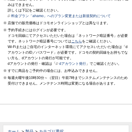
みはできません。
詳しくは下記をご確認ください。
料金プラン「ahamo」へのプラン変更または新規契約について
店舗での販売価格はドコモオンラインショップとは異なります。
予約手続きにはログインが必要です。
ドコモ回線にてアクセスいただいた場合は「ネットワーク暗証番号」が必要
です。ネットワーク暗証番号については
こちら
をご確認ください。
Wi-Fiまたはご自宅のインターネット環境にてアクセスいただいた場合は「d
アカウントのID／パスワード」が必要です。ドコモの契約回線をお持ちでな
い方も、dアカウントの発行が可能です。
dアカウントの発行・確認は「
dアカウント発行
」でご確認ください。
すでに商品をご予約中の場合には、お申込みできません。
毎週火曜午後10時30分～（翌日）午前7時までシステムメンテナンスのため
受付けできません。メンテナンス時間は変更になる場合があります。
ホーム
製品
カテゴリ選択