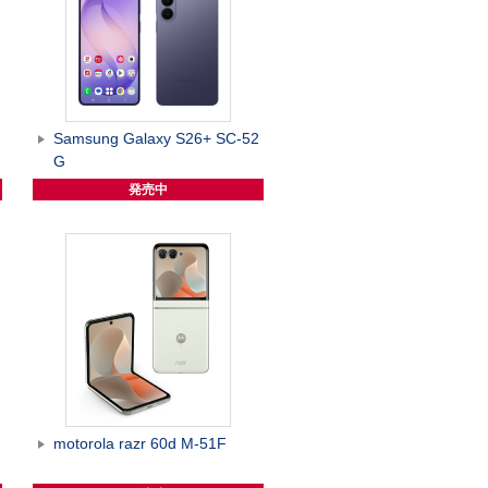
G
Samsung Galaxy S26+ SC-52
G
発売中
motorola razr 60d M-51F