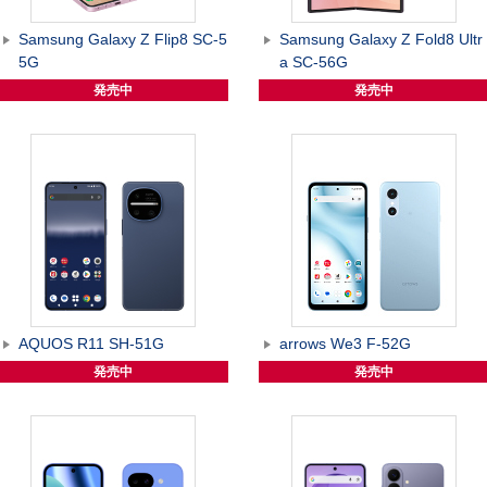
Samsung Galaxy Z Flip8 SC-5
Samsung Galaxy Z Fold8 Ultr
5G
a SC-56G
発売中
発売中
AQUOS R11 SH-51G
arrows We3 F-52G
発売中
発売中