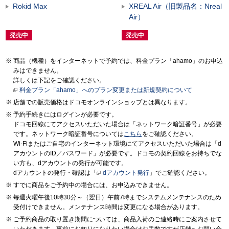
Rokid Max
XREAL Air（旧製品名：Nreal
Air）
発売中
発売中
商品（機種）をインターネットで予約では、料金プラン「ahamo」のお申込
みはできません。
詳しくは下記をご確認ください。
料金プラン「ahamo」へのプラン変更または新規契約について
店舗での販売価格はドコモオンラインショップとは異なります。
予約手続きにはログインが必要です。
ドコモ回線にてアクセスいただいた場合は「ネットワーク暗証番号」が必要
です。ネットワーク暗証番号については
こちら
をご確認ください。
Wi-Fiまたはご自宅のインターネット環境にてアクセスいただいた場合は「d
アカウントのID／パスワード」が必要です。ドコモの契約回線をお持ちでな
い方も、dアカウントの発行が可能です。
dアカウントの発行・確認は「
dアカウント発行
」でご確認ください。
すでに商品をご予約中の場合には、お申込みできません。
毎週火曜午後10時30分～（翌日）午前7時までシステムメンテナンスのため
受付けできません。メンテナンス時間は変更になる場合があります。
ご予約商品の取り置き期間については、商品入荷のご連絡時にご案内させて
いただきます。事前にお知りになりたい場合はお手数ですが店舗へお問い合