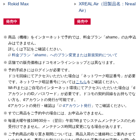
Rokid Max
XREAL Air（旧製品名：Nreal
Air）
発売中
発売中
商品（機種）をインターネットで予約では、料金プラン「ahamo」のお申込
みはできません。
詳しくは下記をご確認ください。
料金プラン「ahamo」へのプラン変更または新規契約について
店舗での販売価格はドコモオンラインショップとは異なります。
予約手続きにはログインが必要です。
ドコモ回線にてアクセスいただいた場合は「ネットワーク暗証番号」が必要
です。ネットワーク暗証番号については
こちら
をご確認ください。
Wi-Fiまたはご自宅のインターネット環境にてアクセスいただいた場合は「d
アカウントのID／パスワード」が必要です。ドコモの契約回線をお持ちでな
い方も、dアカウントの発行が可能です。
dアカウントの発行・確認は「
dアカウント発行
」でご確認ください。
すでに商品をご予約中の場合には、お申込みできません。
毎週火曜午後10時30分～（翌日）午前7時までシステムメンテナンスのため
受付けできません。メンテナンス時間は変更になる場合があります。
ご予約商品の取り置き期間については、商品入荷のご連絡時にご案内させて
いただきます。事前にお知りになりたい場合はお手数ですが店舗へお問い合