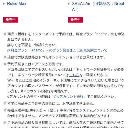
Rokid Max
XREAL Air（旧製品名：Nreal
Air）
発売中
発売中
商品（機種）をインターネットで予約では、料金プラン「ahamo」のお申込
みはできません。
詳しくは下記をご確認ください。
料金プラン「ahamo」へのプラン変更または新規契約について
店舗での販売価格はドコモオンラインショップとは異なります。
予約手続きにはログインが必要です。
ドコモ回線にてアクセスいただいた場合は「ネットワーク暗証番号」が必要
です。ネットワーク暗証番号については
こちら
をご確認ください。
Wi-Fiまたはご自宅のインターネット環境にてアクセスいただいた場合は「d
アカウントのID／パスワード」が必要です。ドコモの契約回線をお持ちでな
い方も、dアカウントの発行が可能です。
dアカウントの発行・確認は「
dアカウント発行
」でご確認ください。
すでに商品をご予約中の場合には、お申込みできません。
毎週火曜午後10時30分～（翌日）午前7時までシステムメンテナンスのため
受付けできません。メンテナンス時間は変更になる場合があります。
ご予約商品の取り置き期間については、商品入荷のご連絡時にご案内させて
いただきます。事前にお知りになりたい場合はお手数ですが店舗へお問い合