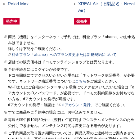
Rokid Max
XREAL Air（旧製品名：Nreal
Air）
発売中
発売中
商品（機種）をインターネットで予約では、料金プラン「ahamo」のお申込
みはできません。
詳しくは下記をご確認ください。
料金プラン「ahamo」へのプラン変更または新規契約について
店舗での販売価格はドコモオンラインショップとは異なります。
予約手続きにはログインが必要です。
ドコモ回線にてアクセスいただいた場合は「ネットワーク暗証番号」が必要
です。ネットワーク暗証番号については
こちら
をご確認ください。
Wi-Fiまたはご自宅のインターネット環境にてアクセスいただいた場合は「d
アカウントのID／パスワード」が必要です。ドコモの契約回線をお持ちでな
い方も、dアカウントの発行が可能です。
dアカウントの発行・確認は「
dアカウント発行
」でご確認ください。
すでに商品をご予約中の場合には、お申込みできません。
毎週火曜午後10時30分～（翌日）午前7時までシステムメンテナンスのため
受付けできません。メンテナンス時間は変更になる場合があります。
ご予約商品の取り置き期間については、商品入荷のご連絡時にご案内させて
いただきます。事前にお知りになりたい場合はお手数ですが店舗へお問い合