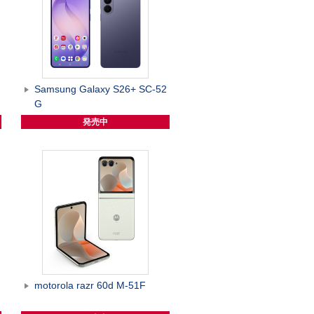
G
Samsung Galaxy S26+ SC-52
G
発売中
motorola razr 60d M-51F