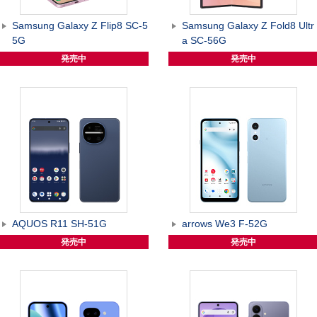
Samsung Galaxy Z Flip8 SC-5
Samsung Galaxy Z Fold8 Ultr
5G
a SC-56G
発売中
発売中
AQUOS R11 SH-51G
arrows We3 F-52G
発売中
発売中