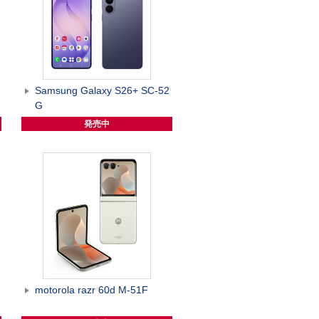
G
Samsung Galaxy S26+ SC-52
G
発売中
motorola razr 60d M-51F