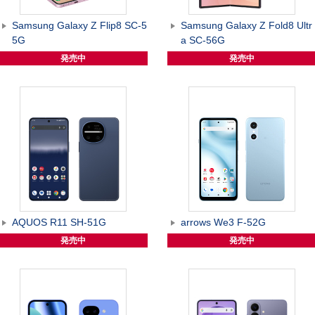
Samsung Galaxy Z Flip8 SC-5
Samsung Galaxy Z Fold8 Ultr
5G
a SC-56G
発売中
発売中
AQUOS R11 SH-51G
arrows We3 F-52G
発売中
発売中