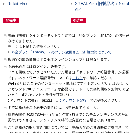
Rokid Max
XREAL Air（旧製品名：Nreal
Air）
発売中
発売中
商品（機種）をインターネットで予約では、料金プラン「ahamo」のお申込
みはできません。
詳しくは下記をご確認ください。
料金プラン「ahamo」へのプラン変更または新規契約について
店舗での販売価格はドコモオンラインショップとは異なります。
予約手続きにはログインが必要です。
ドコモ回線にてアクセスいただいた場合は「ネットワーク暗証番号」が必要
です。ネットワーク暗証番号については
こちら
をご確認ください。
Wi-Fiまたはご自宅のインターネット環境にてアクセスいただいた場合は「d
アカウントのID／パスワード」が必要です。ドコモの契約回線をお持ちでな
い方も、dアカウントの発行が可能です。
dアカウントの発行・確認は「
dアカウント発行
」でご確認ください。
すでに商品をご予約中の場合には、お申込みできません。
毎週火曜午後10時30分～（翌日）午前7時までシステムメンテナンスのため
受付けできません。メンテナンス時間は変更になる場合があります。
ご予約商品の取り置き期間については、商品入荷のご連絡時にご案内させて
いただきます。事前にお知りになりたい場合はお手数ですが店舗へお問い合