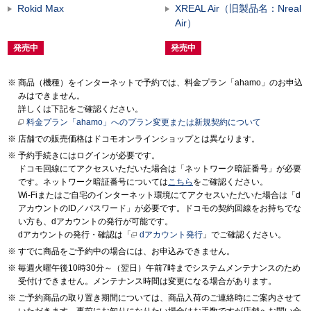
Rokid Max
XREAL Air（旧製品名：Nreal
Air）
発売中
発売中
商品（機種）をインターネットで予約では、料金プラン「ahamo」のお申込
みはできません。
詳しくは下記をご確認ください。
料金プラン「ahamo」へのプラン変更または新規契約について
店舗での販売価格はドコモオンラインショップとは異なります。
予約手続きにはログインが必要です。
ドコモ回線にてアクセスいただいた場合は「ネットワーク暗証番号」が必要
です。ネットワーク暗証番号については
こちら
をご確認ください。
Wi-Fiまたはご自宅のインターネット環境にてアクセスいただいた場合は「d
アカウントのID／パスワード」が必要です。ドコモの契約回線をお持ちでな
い方も、dアカウントの発行が可能です。
dアカウントの発行・確認は「
dアカウント発行
」でご確認ください。
すでに商品をご予約中の場合には、お申込みできません。
毎週火曜午後10時30分～（翌日）午前7時までシステムメンテナンスのため
受付けできません。メンテナンス時間は変更になる場合があります。
ご予約商品の取り置き期間については、商品入荷のご連絡時にご案内させて
いただきます。事前にお知りになりたい場合はお手数ですが店舗へお問い合