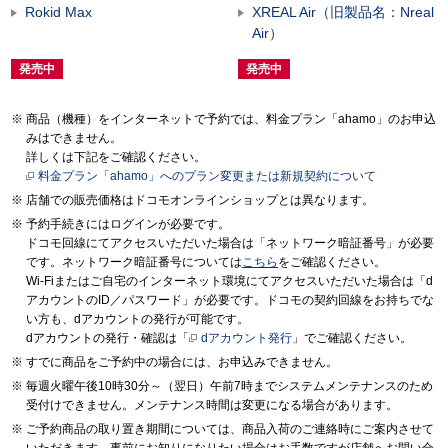
Rokid Max
XREAL Air（旧製品名：Nreal
Air）
発売中
発売中
商品（機種）をインターネットで予約では、料金プラン「ahamo」のお申込
みはできません。
詳しくは下記をご確認ください。
料金プラン「ahamo」へのプラン変更または新規契約について
店舗での販売価格はドコモオンラインショップとは異なります。
予約手続きにはログインが必要です。
ドコモ回線にてアクセスいただいた場合は「ネットワーク暗証番号」が必要
です。ネットワーク暗証番号については
こちら
をご確認ください。
Wi-Fiまたはご自宅のインターネット環境にてアクセスいただいた場合は「d
アカウントのID／パスワード」が必要です。ドコモの契約回線をお持ちでな
い方も、dアカウントの発行が可能です。
dアカウントの発行・確認は「
dアカウント発行
」でご確認ください。
すでに商品をご予約中の場合には、お申込みできません。
毎週火曜午後10時30分～（翌日）午前7時までシステムメンテナンスのため
受付けできません。メンテナンス時間は変更になる場合があります。
ご予約商品の取り置き期間については、商品入荷のご連絡時にご案内させて
いただきます。事前にお知りになりたい場合はお手数ですが店舗へお問い合