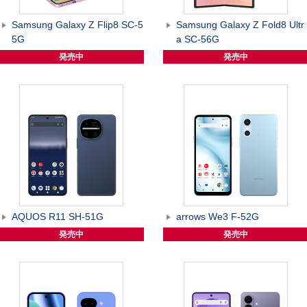
Samsung Galaxy Z Flip8 SC-5
Samsung Galaxy Z Fold8 Ultr
5G
a SC-56G
発売中
発売中
AQUOS R11 SH-51G
arrows We3 F-52G
発売中
発売中