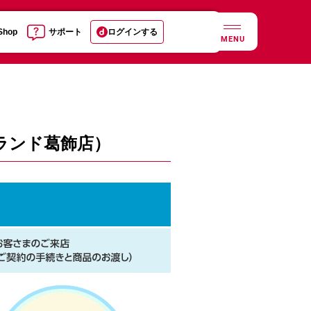
 Shop
サポート
ログインする
MENU
ランド葛飾店）