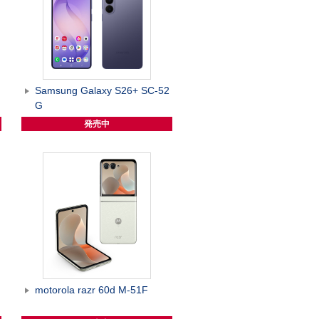
G
Samsung Galaxy S26+ SC-52
G
発売中
motorola razr 60d M-51F