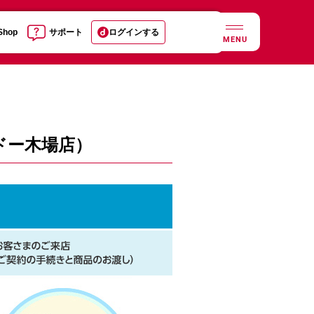
 Shop
サポート
ログインする
MENU
ドー木場店）