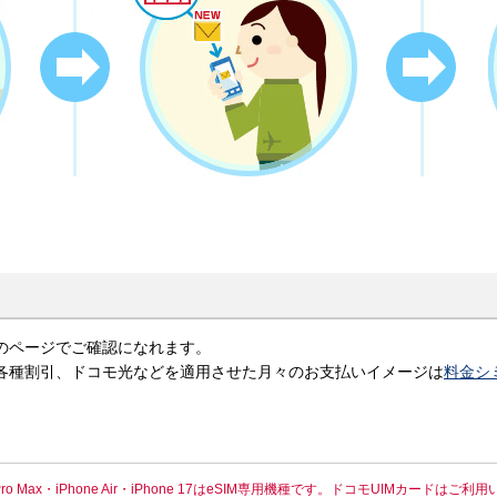
のページでご確認になれます。
金、各種割引、ドコモ光などを適用させた月々のお支払いイメージは
料金シ
one 17 Pro Max・iPhone Air・iPhone 17はeSIM専用機種です。ドコモUIMカード