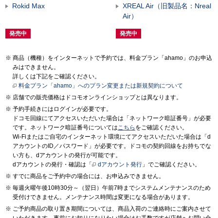
Rokid Max
XREAL Air（旧製品名：Nreal
Air）
発売中
発売中
商品（機種）をインターネットで予約では、料金プラン「ahamo」のお申込
みはできません。
詳しくは下記をご確認ください。
料金プラン「ahamo」へのプラン変更または新規契約について
店舗での販売価格はドコモオンラインショップとは異なります。
予約手続きにはログインが必要です。
ドコモ回線にてアクセスいただいた場合は「ネットワーク暗証番号」が必要
です。ネットワーク暗証番号については
こちら
をご確認ください。
Wi-Fiまたはご自宅のインターネット環境にてアクセスいただいた場合は「d
アカウントのID／パスワード」が必要です。ドコモの契約回線をお持ちでな
い方も、dアカウントの発行が可能です。
dアカウントの発行・確認は「
dアカウント発行
」でご確認ください。
すでに商品をご予約中の場合には、お申込みできません。
毎週火曜午後10時30分～（翌日）午前7時までシステムメンテナンスのため
受付けできません。メンテナンス時間は変更になる場合があります。
ご予約商品の取り置き期間については、商品入荷のご連絡時にご案内させて
いただきます。事前にお知りになりたい場合はお手数ですが店舗へお問い合