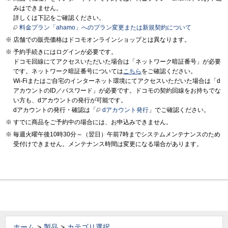
みはできません。
詳しくは下記をご確認ください。
料金プラン「ahamo」へのプラン変更または新規契約について
店舗での販売価格はドコモオンラインショップとは異なります。
予約手続きにはログインが必要です。
ドコモ回線にてアクセスいただいた場合は「ネットワーク暗証番号」が必要
です。ネットワーク暗証番号については
こちら
をご確認ください。
Wi-Fiまたはご自宅のインターネット環境にてアクセスいただいた場合は「d
アカウントのID／パスワード」が必要です。ドコモの契約回線をお持ちでな
い方も、dアカウントの発行が可能です。
dアカウントの発行・確認は「
dアカウント発行
」でご確認ください。
すでに商品をご予約中の場合には、お申込みできません。
毎週火曜午後10時30分～（翌日）午前7時までシステムメンテナンスのため
受付けできません。メンテナンス時間は変更になる場合があります。
ホーム
製品
カテゴリ選択