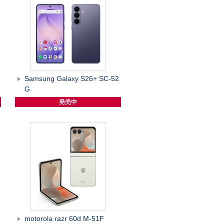
G
Samsung Galaxy S26+ SC-52
G
発売中
motorola razr 60d M-51F