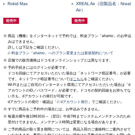
Rokid Max
XREAL Air（旧製品名：Nreal
Air）
発売中
発売中
商品（機種）をインターネットで予約では、料金プラン「ahamo」のお申込
みはできません。
詳しくは下記をご確認ください。
料金プラン「ahamo」へのプラン変更または新規契約について
店舗での販売価格はドコモオンラインショップとは異なります。
予約手続きにはログインが必要です。
ドコモ回線にてアクセスいただいた場合は「ネットワーク暗証番号」が必要
です。ネットワーク暗証番号については
こちら
をご確認ください。
Wi-Fiまたはご自宅のインターネット環境にてアクセスいただいた場合は「d
アカウントのID／パスワード」が必要です。ドコモの契約回線をお持ちでな
い方も、dアカウントの発行が可能です。
dアカウントの発行・確認は「
dアカウント発行
」でご確認ください。
すでに商品をご予約中の場合には、お申込みできません。
毎週火曜午後10時30分～（翌日）午前7時までシステムメンテナンスのため
受付けできません。メンテナンス時間は変更になる場合があります。
ご予約商品の取り置き期間については、商品入荷のご連絡時にご案内させて
いただきます。事前にお知りになりたい場合はお手数ですが店舗へお問い合