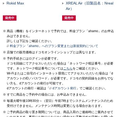
Rokid Max
XREAL Air（旧製品名：Nreal
Air）
発売中
発売中
商品（機種）をインターネットで予約では、料金プラン「ahamo」のお申込
みはできません。
詳しくは下記をご確認ください。
料金プラン「ahamo」へのプラン変更または新規契約について
店舗での販売価格はドコモオンラインショップとは異なります。
予約手続きにはログインが必要です。
ドコモ回線にてアクセスいただいた場合は「ネットワーク暗証番号」が必要
です。ネットワーク暗証番号については
こちら
をご確認ください。
Wi-Fiまたはご自宅のインターネット環境にてアクセスいただいた場合は「d
アカウントのID／パスワード」が必要です。ドコモの契約回線をお持ちでな
い方も、dアカウントの発行が可能です。
dアカウントの発行・確認は「
dアカウント発行
」でご確認ください。
すでに商品をご予約中の場合には、お申込みできません。
毎週火曜午後10時30分～（翌日）午前7時までシステムメンテナンスのため
受付けできません。メンテナンス時間は変更になる場合があります。
ご予約商品の取り置き期間については、商品入荷のご連絡時にご案内させて
いただきます。事前にお知りになりたい場合はお手数ですが店舗へお問い合