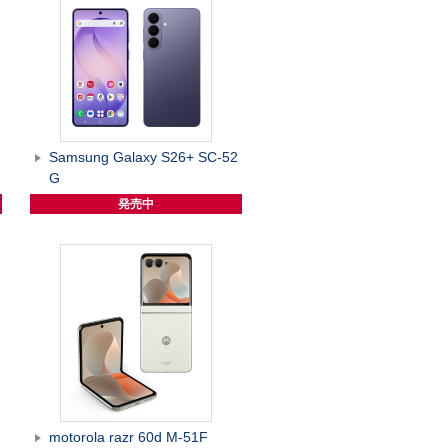
G
Samsung Galaxy S26+ SC-52
G
発売中
motorola razr 60d M-51F