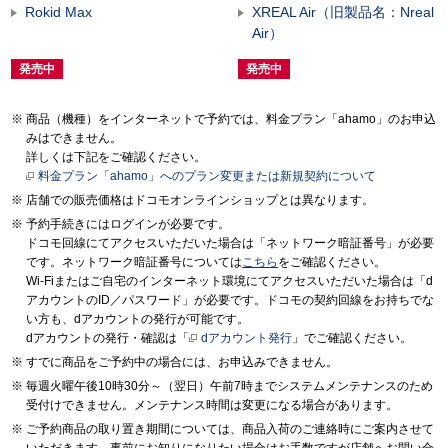
Rokid Max
XREAL Air（旧製品名：Nreal
Air）
発売中
発売中
商品（機種）をインターネットで予約では、料金プラン「ahamo」のお申込
みはできません。
詳しくは下記をご確認ください。
料金プラン「ahamo」へのプラン変更または新規契約について
店舗での販売価格はドコモオンラインショップとは異なります。
予約手続きにはログインが必要です。
ドコモ回線にてアクセスいただいた場合は「ネットワーク暗証番号」が必要
です。ネットワーク暗証番号については
こちら
をご確認ください。
Wi-Fiまたはご自宅のインターネット環境にてアクセスいただいた場合は「d
アカウントのID／パスワード」が必要です。ドコモの契約回線をお持ちでな
い方も、dアカウントの発行が可能です。
dアカウントの発行・確認は「
dアカウント発行
」でご確認ください。
すでに商品をご予約中の場合には、お申込みできません。
毎週火曜午後10時30分～（翌日）午前7時までシステムメンテナンスのため
受付けできません。メンテナンス時間は変更になる場合があります。
ご予約商品の取り置き期間については、商品入荷のご連絡時にご案内させて
いただきます。事前にお知りになりたい場合はお手数ですが店舗へお問い合