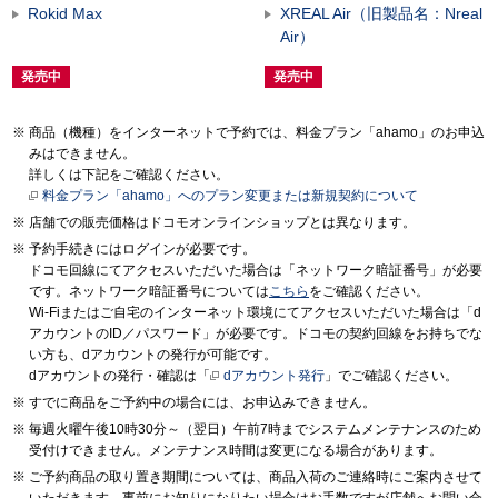
Rokid Max
XREAL Air（旧製品名：Nreal
Air）
発売中
発売中
商品（機種）をインターネットで予約では、料金プラン「ahamo」のお申込
みはできません。
詳しくは下記をご確認ください。
料金プラン「ahamo」へのプラン変更または新規契約について
店舗での販売価格はドコモオンラインショップとは異なります。
予約手続きにはログインが必要です。
ドコモ回線にてアクセスいただいた場合は「ネットワーク暗証番号」が必要
です。ネットワーク暗証番号については
こちら
をご確認ください。
Wi-Fiまたはご自宅のインターネット環境にてアクセスいただいた場合は「d
アカウントのID／パスワード」が必要です。ドコモの契約回線をお持ちでな
い方も、dアカウントの発行が可能です。
dアカウントの発行・確認は「
dアカウント発行
」でご確認ください。
すでに商品をご予約中の場合には、お申込みできません。
毎週火曜午後10時30分～（翌日）午前7時までシステムメンテナンスのため
受付けできません。メンテナンス時間は変更になる場合があります。
ご予約商品の取り置き期間については、商品入荷のご連絡時にご案内させて
いただきます。事前にお知りになりたい場合はお手数ですが店舗へお問い合