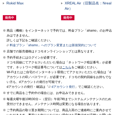
Rokid Max
XREAL Air（旧製品名：Nreal
Air）
発売中
発売中
商品（機種）をインターネットで予約では、料金プラン「ahamo」のお申込
みはできません。
詳しくは下記をご確認ください。
料金プラン「ahamo」へのプラン変更または新規契約について
店舗での販売価格はドコモオンラインショップとは異なります。
予約手続きにはログインが必要です。
ドコモ回線にてアクセスいただいた場合は「ネットワーク暗証番号」が必要
です。ネットワーク暗証番号については
こちら
をご確認ください。
Wi-Fiまたはご自宅のインターネット環境にてアクセスいただいた場合は「d
アカウントのID／パスワード」が必要です。ドコモの契約回線をお持ちでな
い方も、dアカウントの発行が可能です。
dアカウントの発行・確認は「
dアカウント発行
」でご確認ください。
すでに商品をご予約中の場合には、お申込みできません。
毎週火曜午後10時30分～（翌日）午前7時までシステムメンテナンスのため
受付けできません。メンテナンス時間は変更になる場合があります。
ご予約商品の取り置き期間については、商品入荷のご連絡時にご案内させて
いただきます。事前にお知りになりたい場合はお手数ですが店舗へお問い合