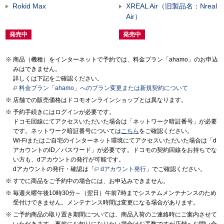
Rokid Max
XREAL Air（旧製品名：Nreal
Air）
発売中
発売中
商品（機種）をインターネットで予約では、料金プラン「ahamo」のお申込
みはできません。
詳しくは下記をご確認ください。
料金プラン「ahamo」へのプラン変更または新規契約について
店舗での販売価格はドコモオンラインショップとは異なります。
予約手続きにはログインが必要です。
ドコモ回線にてアクセスいただいた場合は「ネットワーク暗証番号」が必要
です。ネットワーク暗証番号については
こちら
をご確認ください。
Wi-Fiまたはご自宅のインターネット環境にてアクセスいただいた場合は「d
アカウントのID／パスワード」が必要です。ドコモの契約回線をお持ちでな
い方も、dアカウントの発行が可能です。
dアカウントの発行・確認は「
dアカウント発行
」でご確認ください。
すでに商品をご予約中の場合には、お申込みできません。
毎週火曜午後10時30分～（翌日）午前7時までシステムメンテナンスのため
受付けできません。メンテナンス時間は変更になる場合があります。
ご予約商品の取り置き期間については、商品入荷のご連絡時にご案内させて
いただきます。事前にお知りになりたい場合はお手数ですが店舗へお問い合