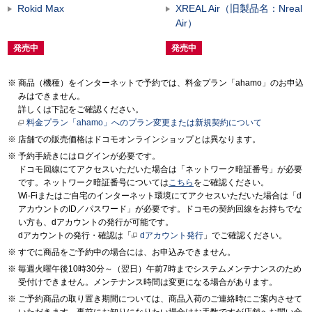
Rokid Max
XREAL Air（旧製品名：Nreal
Air）
発売中
発売中
商品（機種）をインターネットで予約では、料金プラン「ahamo」のお申込
みはできません。
詳しくは下記をご確認ください。
料金プラン「ahamo」へのプラン変更または新規契約について
店舗での販売価格はドコモオンラインショップとは異なります。
予約手続きにはログインが必要です。
ドコモ回線にてアクセスいただいた場合は「ネットワーク暗証番号」が必要
です。ネットワーク暗証番号については
こちら
をご確認ください。
Wi-Fiまたはご自宅のインターネット環境にてアクセスいただいた場合は「d
アカウントのID／パスワード」が必要です。ドコモの契約回線をお持ちでな
い方も、dアカウントの発行が可能です。
dアカウントの発行・確認は「
dアカウント発行
」でご確認ください。
すでに商品をご予約中の場合には、お申込みできません。
毎週火曜午後10時30分～（翌日）午前7時までシステムメンテナンスのため
受付けできません。メンテナンス時間は変更になる場合があります。
ご予約商品の取り置き期間については、商品入荷のご連絡時にご案内させて
いただきます。事前にお知りになりたい場合はお手数ですが店舗へお問い合