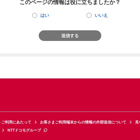
このページの情報は役に立ちましたか？
はい
いいえ
送信する
トご利用にあたって
お客さまご利用端末からの情報の外部送信について
見
NTTドコモグループ