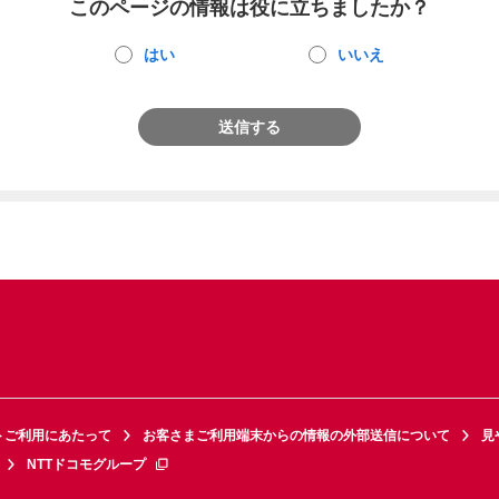
このページの情報は役に立ちましたか？
はい
いいえ
送信する
トご利用にあたって
お客さまご利用端末からの情報の外部送信について
見
NTTドコモグループ