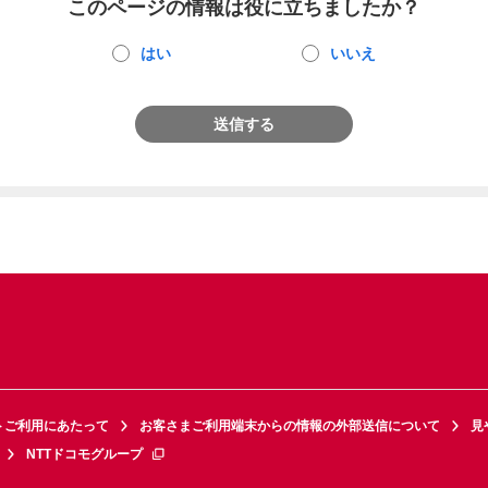
このページの情報は役に立ちましたか？
はい
いいえ
送信する
トご利用にあたって
お客さまご利用端末からの情報の外部送信について
見
NTTドコモグループ