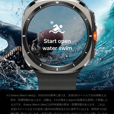
Galaxy Watch Ultraは、ISO22810基準に基づき、水深100メートルで10分間耐える
防水・防塵性能があります。試験は、5％の海水と4ppmの塩素水を使用して実施した
ものです。Galaxy Watch UltraにはIP68規格の防水・防塵性能があります。これは、
水深1.5メートルまでの淡水に最大30分間水没させた条件下における、研究所での試
験結果に基づいています。水圧の高いアクティビティやダイビングには適していませ