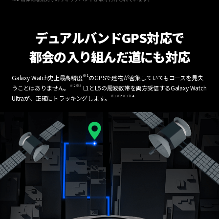
デュアルバンドGPS対応で
都会の入り組んだ道にも対応
※1
Galaxy Watch史上最高精度
のGPSで建物が密集していてもコースを見失
※2
※3
うことはありません。
L1とL5の周波数帯を両方受信するGalaxy Watch
※1
※2
※3
※4
Ultraが、正確にトラッキングします。