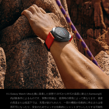
Galaxy Watch Ultraを腕に装着した状態で-20℃から55℃の温度に耐えたSamsung社
内試験条件によるものです。実際の性能は、使用時の環境によって異なります。過度
の高温または低温下では、充電が妨げられたり、一部の機能が自動的に停止または使
用不可になったり、安全のためウォッチが自動的にシャットダウンしたりする可能性