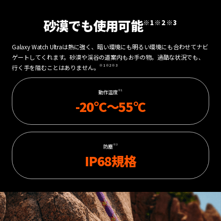
砂漠でも使用可能
※1
※2
※3
Galaxy Watch Ultraは熱に強く、暗い環境にも明るい環境にも合わせてナビ
ゲートしてくれます。砂漠や渓谷の道案内もお手の物。過酷な状況でも、
※1
※2
※3
行く手を阻むことはありません。
※1
動作温度
-20°C～55°C
※3
防塵
IP68規格