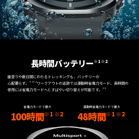
長時間バッテリー
※1
※2
崖登りや数日間にわたるトレッキングも、バッテリーの
※1
※2
心配要らず。
ワークアウトの追跡では運動時省電力モード、長時間の
※3
使用には省電力モードへとすばやい切り替えが可能です。
省電力モードで最大
運動時省電力モードで最大
100時間
48時間
※1
※2
※1
※2