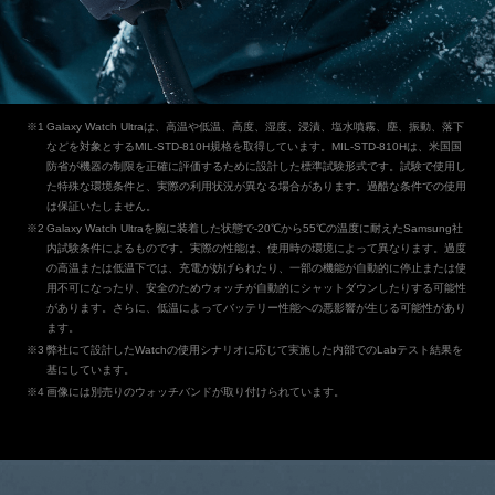
Galaxy Watch Ultraは、高温や低温、高度、湿度、浸漬、塩水噴霧、塵、振動、落下
などを対象とするMIL-STD-810H規格を取得しています。MIL-STD-810Hは、米国国
防省が機器の制限を正確に評価するために設計した標準試験形式です。試験で使用し
た特殊な環境条件と、実際の利用状況が異なる場合があります。過酷な条件での使用
は保証いたしません。
Galaxy Watch Ultraを腕に装着した状態で-20℃から55℃の温度に耐えたSamsung社
内試験条件によるものです。実際の性能は、使用時の環境によって異なります。過度
の高温または低温下では、充電が妨げられたり、一部の機能が自動的に停止または使
用不可になったり、安全のためウォッチが自動的にシャットダウンしたりする可能性
があります。さらに、低温によってバッテリー性能への悪影響が生じる可能性があり
ます。
弊社にて設計したWatchの使用シナリオに応じて実施した内部でのLabテスト結果を
基にしています。
画像には別売りのウォッチバンドが取り付けられています。