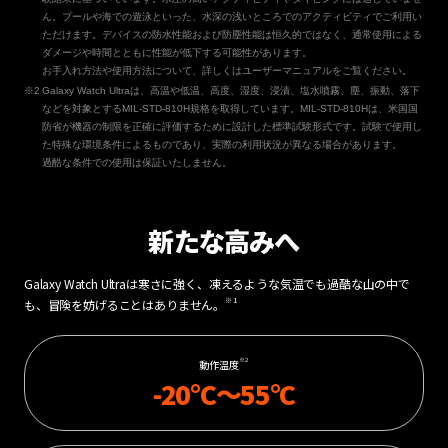
ん。プールや海での遊泳といった、水深の浅いところでのアクティビティでご利用い
ただけます。デバイスの防水性能および防塵性能は恒久的ではなく、通常使用による
ダメージや時間とともに性能が低下する可能性があります。
お手入れ方法や使用方法について、詳しくはユーザーマニュアルをご覧ください。
Galaxy Watch Ultraは、高温や低温、高度、湿度、浸漬、塩水噴霧、塵、振動、落下
などを対象とするMIL-STD-810H規格を取得しています。MIL-STD-810Hは、米国国
防省が機器の制限を正確に評価するために設計した標準試験形式です。試験で使用し
た特殊な環境条件によるものであり、実際の利用状況が異なる場合があります。
過酷な条件での使用は保証いたしません。
新たな高みへ
Galaxy Watch Ultraは寒さに強く、凍えるような気温でも過酷な山の中で
※1
も、冒険を妨げることはありません。
※2
動作温度
-20°C～55°C