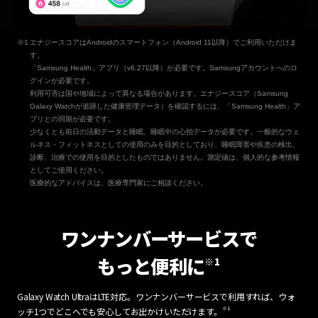
エナジースコアはAndroidのスマートフォン（Android 11以降）でご利用いただけま
す。
「Samsung Health」アプリ（v6.27以降）が必要です。Samsungアカウントへのロ
グインが必要です。
利用可否は国や地域によって異なる場合があります。エナジースコア（Samsung
Galaxy Watchが追跡した健康管理データ）を確認するには、「Samsung Health」ア
プリとの同期が必要です。
少なくとも前日の活動データと睡眠、睡眠中の心拍データが必要です。一般的なウェ
ルネス・フィットネスとしての使用のみを目的としており、睡眠障害や疾患の検出、
診断、治療での使用を目的としたものではありません。測定値は、個人的な参考情報
としてご使用ください。
医療的なアドバイスは、医療専門家にご相談ください。
ワンナンバーサービスで
もっと便利に
※1
Galaxy Watch UltraはLTE対応。ワンナンバーサービスで利用すれば、ウォ
※1
ッチ1つでどこへでも安心してお出かけいただけます。