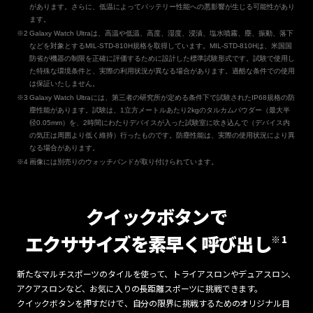
があります。さらに、低温によってバッテリー性能への悪影響が生じる可能性があり
ます。
Galaxy Watch Ultraは、高温や低温、高度、湿度、浸漬、塩水噴霧、塵、振動、落下
などを対象とするMIL-STD-810H規格を取得しています。MIL-STD-810Hは、米国国
防省が機器の制限を正確に評価するために設計した標準試験形式です。試験で使用し
た特殊な環境条件と、実際の利用状況が異なる場合があります。過酷な条件での使用
は保証いたしません。
Galaxy Watch Ultraには、第三者の研究所が定める条件下で試験されたIP68規格の防
塵性能があります。試験は、1立方メートルあたり2kgのタルカムパウダー（最大半
径0.05mm）を、2時間にわたりデバイスが入った試験室に吹き込んで（デバイス内
の気圧は周囲より低く維持）行ったものです。防塵性能は、実際の使用状況により異
なる場合があります。
画像には別売りのウォッチバンドが取り付けられています。
クイックボタンで
エクササイズを素早く呼び出し
※1
新たなマルチスポーツのタイルを使って、トライアスロンやデュアスロン、
アクアスロンなど、お気に入りの長距離スポーツに挑戦できます。
クイックボタンを押すだけで、自分の限界に挑戦するためのオリジナル目