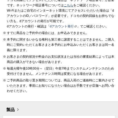
です。ネットワーク暗証番号については
こちら
をご確認ください。
Wi-Fiまたはご自宅のインターネット環境にてアクセスいただいた場合は「d
アカウントのID／パスワード」が必要です。ドコモの契約回線をお持ちでな
い方も、dアカウントの発行が可能です。
dアカウントの発行・確認は「
dアカウント発行
」でご確認ください。
すでに商品をご予約中の場合には、お申込みできません。
本予約に関するいかなる権利も第三者に譲渡することはできません。ご購入
時にご契約いただくお客さまと本予約にお申込みいただくお客さまは同一名
義に限ります。
お客さまの契約状況や料金のお支払状況または当社の審査結果によっては本
商品の購入ができない場合があります。
毎週火曜午後10時30分～（翌日）午前7時までシステムメンテナンスのため
受付けできません。メンテナンス時間は変更になる場合があります。
ご予約商品の取り置き期間については、商品入荷のご連絡時にご案内させて
いただきます。事前にお知りになりたい場合はお手数ですが店舗へお問い合
わせください。
製品