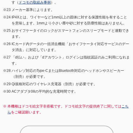
す（
ドコモの取組み事例
）。
メーカー基準によります。
IP4Xとは、ワイヤーなど1mm以上の固体に対する保護性能を有すること
を意味します。1mmより小さい塵や砂に対する防塵性能はありません。
おサイフケータイのロックがスマートフォンのスリープモードと連動でき
ます。
ICカード内データの一括消去機能「おサイフケータイ対応サービスのデー
タ消去」に対応しています。
「d払い」および「dアカウント」ログインは指紋認証のみご利用になれま
す。
ハイレゾ対応のType-CまたはBluetooth対応のヘッドホンやスピーカー
（別売）が必要です。
Qi規格対応のワイヤレス充電器（別売）が必要です。
ACアダプタ08の平均的な充電時間です。
本機種はドコモ絵文字非搭載です。ドコモ絵文字の提供終了に関しては
こち
ら
をご確認願います。