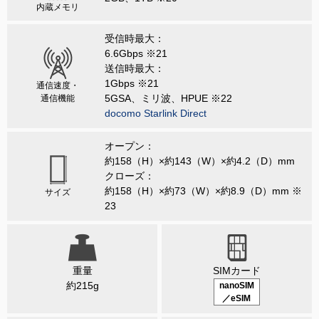
内蔵メモリ
受信時最大：
6.6Gbps ※21
送信時最大：
1Gbps ※21
通信速度・
5GSA、ミリ波、HPUE ※22
通信機能
docomo Starlink Direct
オープン：
約158（H）×約143（W）×約4.2（D）mm
クローズ：
約158（H）×約73（W）×約8.9（D）mm ※
サイズ
23
重量
SIMカード
約215g
nanoSIM
／eSIM