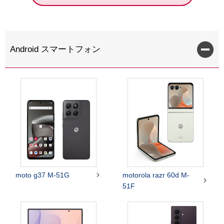
Android スマートフォン

moto g37 M-51G
motorola razr 60d M-

51F