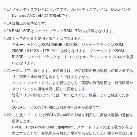
メインディスプレイについてです。カバーディスプレイは、約6.5インチ
Dynamic AMOLED 2X 有機ELです。
規格上の基準値です。
RAM 16GBはジェットブラックROM 1TBのみ搭載となります。
すべての容量を使用することはできません。
ブルーシャドウはROM 256GB・512GB、ジェットブラックはROM
256GB・512GB・1TBでのご提供となります。ブルーシャドウROM
512GB・ジェットブラックは、ドコモではオンラインショップのみの取扱
いとなります。
一部エリアに限ります。通信速度は、送受信時の技術規格上の最大値であ
り、実際の通信速度を示すものではありません。
ベストエフォート方式による提供となり、実際の通信速度は、通信環境や
ネットワークの混雑状況に応じて変化します。
対応エリアの詳細については「
サービスエリア検索
」よりご確認くださ
い。
5G SAサービス
のご利用には別途お申込みが必要です。
ミリ波：ドコモでは28GHz帯の400MHz幅を利用し、高速大容量の通信を
提供します。
HPUE：High Power User Equipment。スマートフォンの送信電力を高出
力にすることで、基地局から離れた場所でも安定した上り通信を実現しま