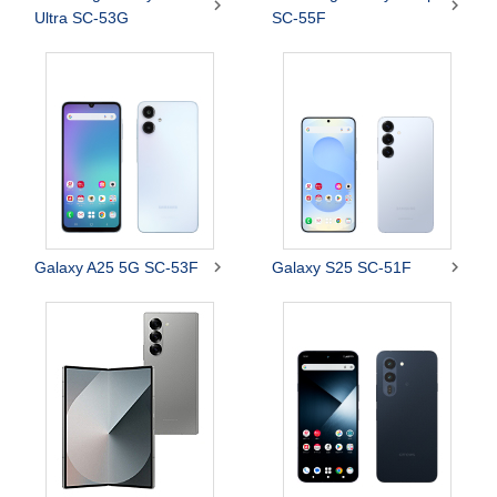


Ultra SC-53G
SC-55F


Galaxy A25 5G SC-53F
Galaxy S25 SC-51F