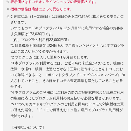
表示価格はドコモオンラインショップの販売価格です。
機種の価格は店舗によって異なります。
分割支払金（1～23回目）は1回目のみお支払額が記載と異なる場合がご
ざいます。
いつでもカエドキプログラム*1を12か月目*2に利用*3する場合のお客さ
ま負担額は173,030円です。
（内、プログラム利用料22,000円*5）
*1 対象機種を残価設定型24回払いでご購入いただくとともに本プログラ
ムにご加入いただく必要があります。
*2 プログラムに加入した翌月を1か月目とします。
*3 本プログラムを利用するには、ご返却時に未払金がないこと、機種に
故障・水濡れ・破損・改造などがなく正常に動作することをドコモにお
いて確認できること、dポイントクラブ／ドコモビジネスメンバーズに加
入されていること、そのほかドコモの査定基準を満たしていることが条
件です。
*4 本プログラムのご利用にはご利用の際のご契約状態および現在ご利用
の機種に応じたプログラム利用料のお支払いが必要な場合があります。
*5 いつでもカエドキプログラムのご利用と同時にドコモで対象機種に買
い替えた場合、「ドコモで買替えおトク割」適用でプログラム利用料が
免除されます。
【分割払いについて】