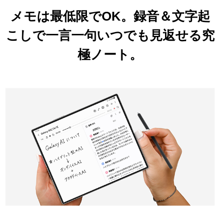
メモは最低限でOK。
録音＆文字起
こしで
一言一句いつでも見返せる
究
極ノート。