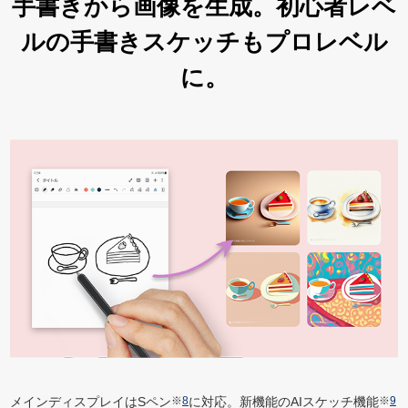
手書きから画像を生成。
初心者レベ
ルの手書き
スケッチもプロレベル
に。
メインディスプレイはSペン
※
8
に対応。新機能のAIスケッチ機能
※
9