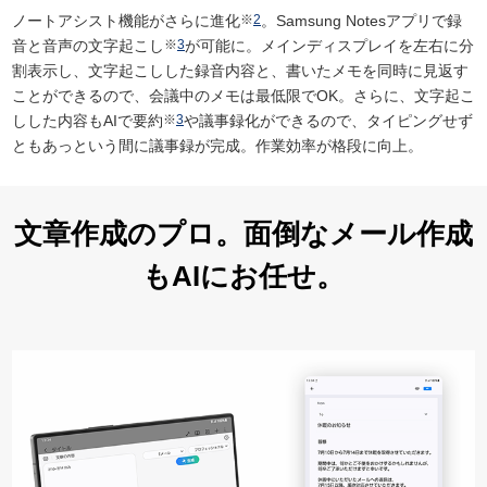
ノートアシスト機能がさらに進化
※
2
。Samsung Notesアプリで録
音と音声の文字起こし
※
3
が可能に。メインディスプレイを左右に分
割表示し、文字起こしした録音内容と、書いたメモを同時に見返す
ことができるので、会議中のメモは最低限でOK。さらに、文字起こ
しした内容もAIで要約
※
3
や議事録化ができるので、タイピングせず
ともあっという間に議事録が完成。作業効率が格段に向上。
文章作成のプロ。
面倒なメール作成
も
AIにお任せ。