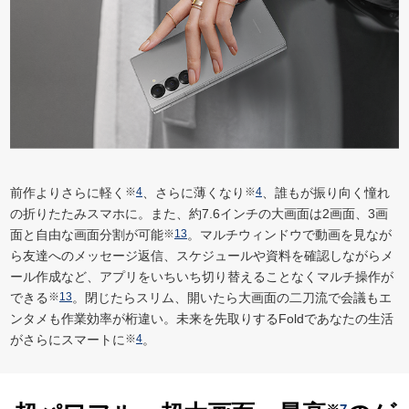
前作よりさらに軽く
※
4
、さらに薄くなり
※
4
、誰もが振り向く憧れ
の折りたたみスマホに。また、約7.6インチの大画面は2画面、3画
面と自由な画面分割が可能
※
13
。マルチウィンドウで動画を見なが
ら友達へのメッセージ返信、スケジュールや資料を確認しながらメ
ール作成など、アプリをいちいち切り替えることなくマルチ操作が
できる
※
13
。閉じたらスリム、開いたら大画面の二刀流で会議もエ
ンタメも作業効率が桁違い。未来を先取りするFoldであなたの生活
がさらにスマートに
※
4
。