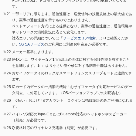
ROM512GBは、ドコモではオンラインショップのみの取扱いとなりま
す。
一部エリアに限ります。通信速度は、送受信時の技術規格上の最大値であ
り、実際の通信速度を示すものではありません。
ベストエフォート方式による提供となり、実際の通信速度は、通信環境や
ネットワークの混雑状況に応じて変化します。
対応エリアの詳細については「
サービスエリア検索
」よりご確認くださ
い。
5G SAサービス
のご利用には別途お申込みが必要です。
メーカー基準によります。
IP4Xとは、ワイヤーなど1mm以上の固体に対する保護性能を有すること
を意味します。1mmより小さい塵や砂に対する防塵性能はありません。
おサイフケータイのロックがスマートフォンのスリープモードと連動でき
ます。
ICカード内データの一括消去機能「おサイフケータイ対応サービスのデー
タ消去」に対応しています。（OSバージョンアップでの対応含む）
「d払い」および「dアカウント」ログインは指紋認証のみご利用になれま
す。
ハイレゾ対応のType-CまたはBluetooth対応のヘッドホンやスピーカー
（別売）が必要です。
Qi規格対応のワイヤレス充電器（別売）が必要です。