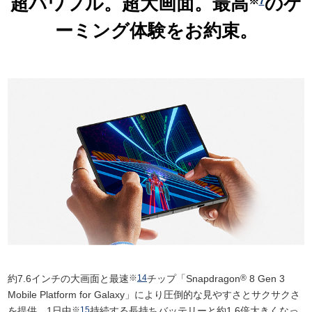
超パワフル。超大画面。
最高
のゲ
※
7
ーミング体験を
お約束。
約7.6インチの大画面と最速
※
14
チップ「Snapdragon
®
8 Gen 3
Mobile Platform for Galaxy」により圧倒的な見やすさとサクサクさ
を提供。1日中
※
15
持続する長持ちバッテリーと約1.6倍大きくなっ