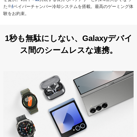
た
※
4
ベイパーチャンバー冷却システムを搭載。最高のゲーミング体
験をお約束。
1秒も無駄にしない、
Galaxyデバイ
ス間の
シームレスな連携。