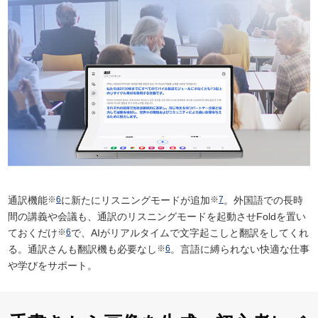
通訳機能
※
6
に新たにリスニングモードが追加
※
7
。外国語での長時
間の講義や会議も、通訳のリスニングモードを起動させFoldを置い
ておくだけ
※
6
で、AIがリアルタイムで文字起こしと翻訳をしてくれ
る。通訳さんも翻訳機も必要なし
※
6
。言語に縛られない快適な仕事
や学びをサポート。