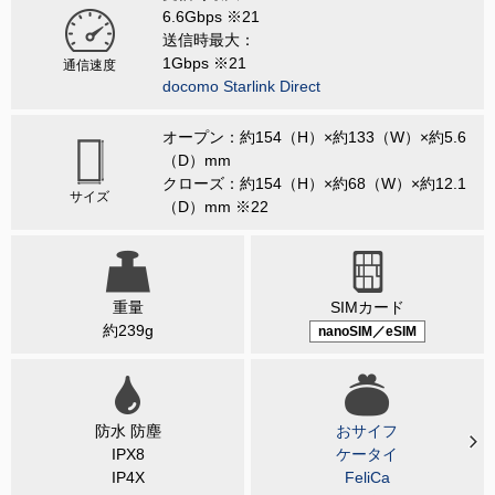
6.6Gbps ※21
送信時最大：
1Gbps ※21
通信速度
docomo Starlink Direct
オープン：約154（H）×約133（W）×約5.6
（D）mm
クローズ：約154（H）×約68（W）×約12.1
サイズ
（D）mm ※22
重量
SIMカード
約239g
nanoSIM／eSIM
防水 防塵
おサイフ
IPX8
ケータイ
IP4X
FeliCa