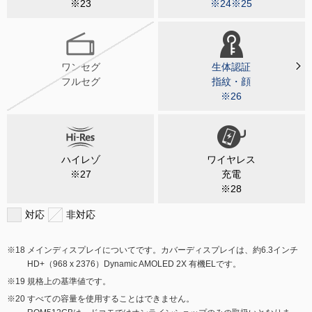
※23
※24※25
ワンセグ
生体認証
フルセグ
指紋・顔
※26
ハイレゾ
ワイヤレス
※27
充電
※28
対応
非対応
メインディスプレイについてです。カバーディスプレイは、約6.3インチ
HD+（968 x 2376）Dynamic AMOLED 2X 有機ELです。
規格上の基準値です。
すべての容量を使用することはできません。