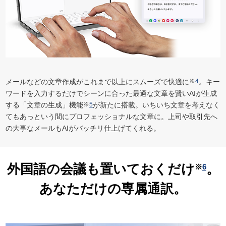
メールなどの文章作成がこれまで以上にスムーズで快適に
※
4
。キー
ワードを入力するだけでシーンに合った最適な文章を賢いAIが生成
する「文章の生成」機能
※
5
が新たに搭載。いちいち文章を考えなく
てもあっという間にプロフェッショナルな文章に。上司や取引先へ
の大事なメールもAIがバッチリ仕上げてくれる。
外国語の会議も
置いておくだけ
。
※
6
あなただけの専属通訳。