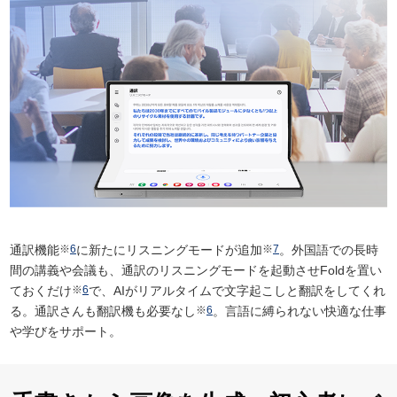
通訳機能
※
6
に新たにリスニングモードが追加
※
7
。外国語での長時
間の講義や会議も、通訳のリスニングモードを起動させFoldを置い
ておくだけ
※
6
で、AIがリアルタイムで文字起こしと翻訳をしてくれ
る。通訳さんも翻訳機も必要なし
※
6
。言語に縛られない快適な仕事
や学びをサポート。