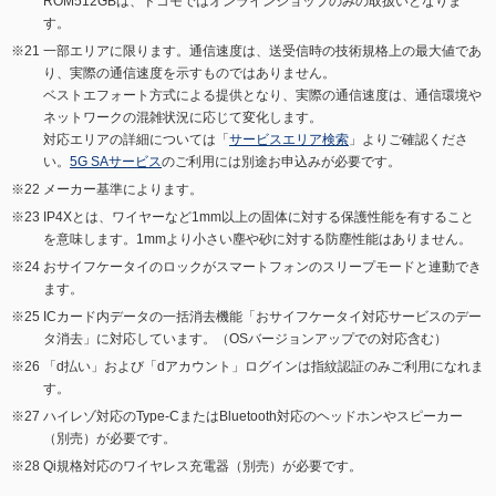
ROM512GBは、ドコモではオンラインショップのみの取扱いとなりま
す。
一部エリアに限ります。通信速度は、送受信時の技術規格上の最大値であ
り、実際の通信速度を示すものではありません。
ベストエフォート方式による提供となり、実際の通信速度は、通信環境や
ネットワークの混雑状況に応じて変化します。
対応エリアの詳細については「
サービスエリア検索
」よりご確認くださ
い。
5G SAサービス
のご利用には別途お申込みが必要です。
メーカー基準によります。
IP4Xとは、ワイヤーなど1mm以上の固体に対する保護性能を有すること
を意味します。1mmより小さい塵や砂に対する防塵性能はありません。
おサイフケータイのロックがスマートフォンのスリープモードと連動でき
ます。
ICカード内データの一括消去機能「おサイフケータイ対応サービスのデー
タ消去」に対応しています。（OSバージョンアップでの対応含む）
「d払い」および「dアカウント」ログインは指紋認証のみご利用になれま
す。
ハイレゾ対応のType-CまたはBluetooth対応のヘッドホンやスピーカー
（別売）が必要です。
Qi規格対応のワイヤレス充電器（別売）が必要です。