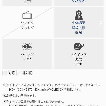
※23
※24※25
ワンセグ
生体認証
フルセグ
指紋・顔
※26
ハイレゾ
ワイヤレス
※27
充電
※28
対応
非対応
メインディスプレイについてです。カバーディスプレイは、約6.3インチ
HD+（968 x 2376）Dynamic AMOLED 2X 有機ELです。
規格上の基準値です。
すべての容量を使用することはできません。