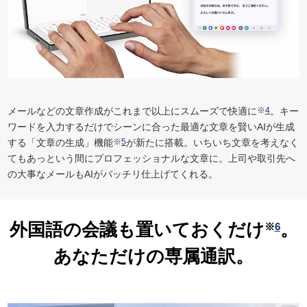
メールなどの文章作成がこれまで以上にスムーズで快適に
※
4
。キー
ワードを入力するだけでシーンに合った最適な文章を賢いAIが生成
する「文章の生成」機能
※
5
が新たに搭載。いちいち文章を考えなく
てもあっという間にプロフェッショナルな文章に。上司や取引先へ
の大事なメールもAIがバッチリ仕上げてくれる。
外国語の会議も
置いておくだけ
。
※
6
あなただけの専属通訳。