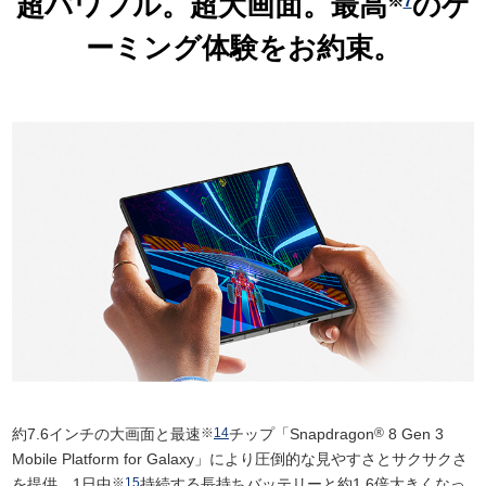
超パワフル。超大画面。
最高
のゲ
※
7
ーミング体験を
お約束。
約7.6インチの大画面と最速
※
14
チップ「Snapdragon
®
8 Gen 3
Mobile Platform for Galaxy」により圧倒的な見やすさとサクサクさ
を提供。1日中
※
15
持続する長持ちバッテリーと約1.6倍大きくなっ