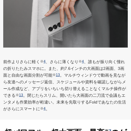
前作よりさらに軽く
※
4
、さらに薄くなり
※
4
、誰もが振り向く憧れ
の折りたたみスマホに。また、約7.6インチの大画面は2画面、3画
面と自由な画面分割が可能
※
13
。マルチウィンドウで動画を見なが
ら友達へのメッセージ返信、スケジュールや資料を確認しながらメ
ール作成など、アプリをいちいち切り替えることなくマルチ操作が
できる
※
13
。閉じたらスリム、開いたら大画面の二刀流で会議もエ
ンタメも作業効率が桁違い。未来を先取りするFoldであなたの生活
がさらにスマートに
※
4
。