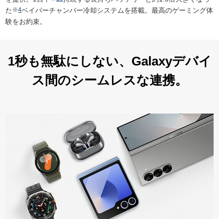
た
※
4
ベイパーチャンバー冷却システムを搭載。最高のゲーミング体
験をお約束。
1秒も無駄にしない、
Galaxyデバイ
ス間の
シームレスな連携。