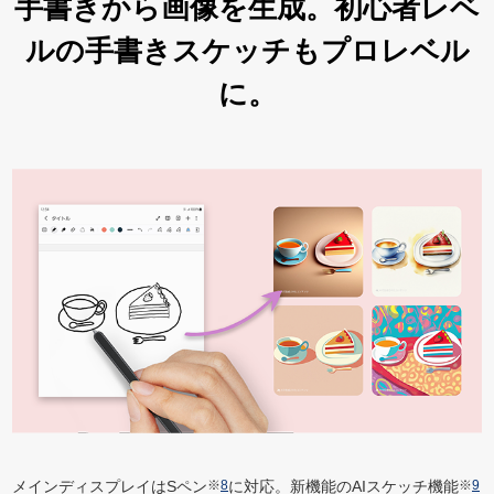
手書きから画像を生成。
初心者レベ
ルの手書き
スケッチもプロレベル
に。
メインディスプレイはSペン
※
8
に対応。新機能のAIスケッチ機能
※
9