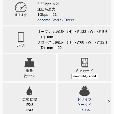
6.6Gbps ※21
送信時最大：
1Gbps ※21
通信速度
docomo Starlink Direct
オープン：約154（H）×約133（W）×約5.6
（D）mm
クローズ：約154（H）×約68（W）×約12.1
サイズ
（D）mm ※22
重量
SIMカード
約239g
nanoSIM／eSIM
防水 防塵
おサイフ
IPX8
ケータイ
IP4X
FeliCa