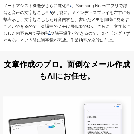
ノートアシスト機能がさらに進化
※
2
。Samsung Notesアプリで録
音と音声の文字起こし
※
3
が可能に。メインディスプレイを左右に分
割表示し、文字起こしした録音内容と、書いたメモを同時に見返す
ことができるので、会議中のメモは最低限でOK。さらに、文字起こ
しした内容もAIで要約
※
3
や議事録化ができるので、タイピングせず
ともあっという間に議事録が完成。作業効率が格段に向上。
文章作成のプロ。
面倒なメール作成
も
AIにお任せ。