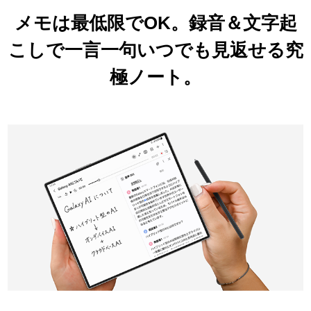
メモは最低限でOK。
録音＆文字起
こしで
一言一句いつでも見返せる
究
極ノート。