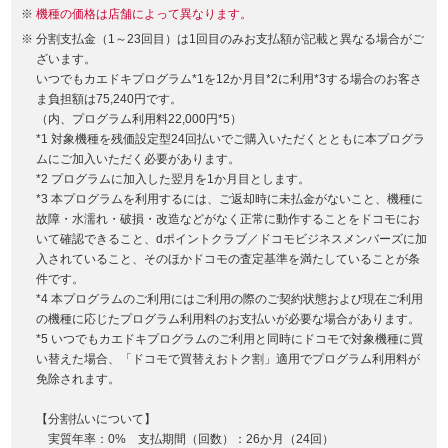
機種の価格は店舗によって異なります。
分割支払金（1～23回目）は1回目のみお支払額が記載と異なる場合がご
ざいます。
いつでもカエドキプログラム*1を12か月目*2に利用*3する場合のお客さ
ま負担額は75,240円です。
（内、プログラム利用料22,000円*5）
*1 対象機種を残価設定型24回払いでご購入いただくとともに本プログラ
ムにご加入いただく必要があります。
*2 プログラムに加入した翌月を1か月目とします。
*3 本プログラムを利用するには、ご返却時に未払金がないこと、機種に
故障・水濡れ・破損・改造などがなく正常に動作することをドコモにお
いて確認できること、dポイントクラブ／ドコモビジネスメンバーズに加
入されていること、そのほかドコモの査定基準を満たしていることが条
件です。
*4 本プログラムのご利用にはご利用の際のご契約状態および現在ご利用
の機種に応じたプログラム利用料のお支払いが必要な場合があります。
*5 いつでもカエドキプログラムのご利用と同時にドコモで対象機種に買
い替えた場合、「ドコモで買替えおトク割」適用でプログラム利用料が
免除されます。
【分割払いについて】
実質年率：0% 支払期間（回数）：26か月（24回）