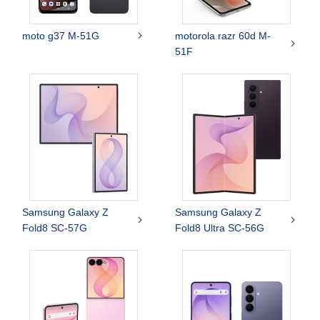

moto g37 M-51G
motorola razr 60d M-

51F
Samsung Galaxy Z
Samsung Galaxy Z


Fold8 SC-57G
Fold8 Ultra SC-56G