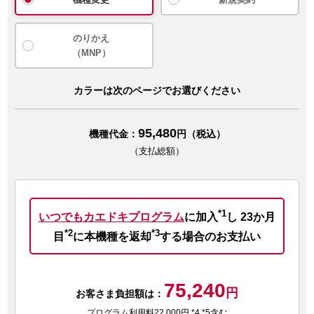
のりかえ
（MNP）
カラーは次のページでお選びください
95,480
機種代金：
円（税込）
（支払総額）
*1
いつでもカエドキプログラム
に加入
し
23か月
*2
*3
目
に本機種を返却
する場合のお支払い
75,240
円
お客さま負担額は：
プログラム利用料22,000円 *4 *5含む