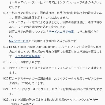
オーサムアイシーブルーはドコモではオンラインショップのみの取扱いと
なります。
一部エリアに限ります。通信速度は、送受信時の技術規格上の最大値であ
り、実際の通信速度を示すものではありません。
ベストエフォート方式による提供となり、実際の通信速度は、通信環境や
ネットワークの混雑状況に応じて変化します。
対応エリアの詳細については「
サービスエリア検索
」よりご確認くださ
い。
5G SAサービス
のご利用には別途お申込みが必要です。
HPUE：High Power User Equipment。スマートフォンの送信電力を高出
力にすることで、基地局から離れた場所でも安定した上り通信を実現しま
す（
ドコモの取組み事例
）。
メーカー基準によります。
おサイフケータイのロックがスマートフォンのスリープモードと連動でき
ます。
ICカード内データの一括消去機能「おサイフケータイ対応サービスのデー
タ消去」に対応しています。
「d払い」および「dアカウント」ログインは指紋認証のみご利用になれま
す。
ハイレゾ対応のType-CまたはBluetooth対応のヘッドホンやスピーカー
（別売）が必要です。