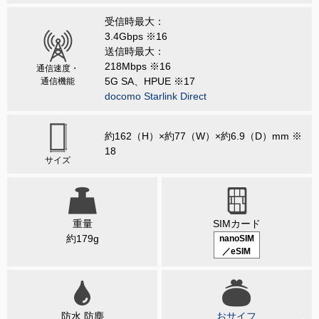
受信時最大：
3.4Gbps ※16
送信時最大：
218Mbps ※16
通信速度・
5G SA、HPUE ※17
通信機能
docomo Starlink Direct
約162（H）×約77（W）×約6.9（D）mm ※
18
サイズ
重量
SIMカード
約179g
nanoSIM
／eSIM
防水 防塵
おサイフ