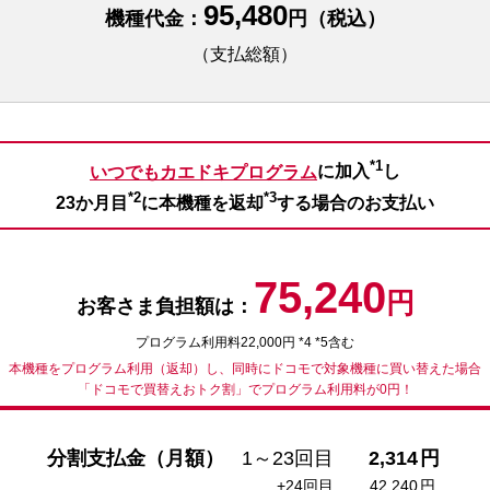
95,480
機種代金：
円（税込）
（支払総額）
*1
いつでもカエドキプログラム
に加入
し
*2
*3
23か月目
に本機種を返却
する場合のお支払い
75,240
円
お客さま負担額は：
プログラム利用料22,000円 *4 *5含む
本機種をプログラム利用（返却）し、同時にドコモで対象機種に買い替えた場合
「ドコモで買替えおトク割」でプログラム利用料が0円！
分割支払金（月額）
1～23回目
2,314
円
+24回目
42,240
円