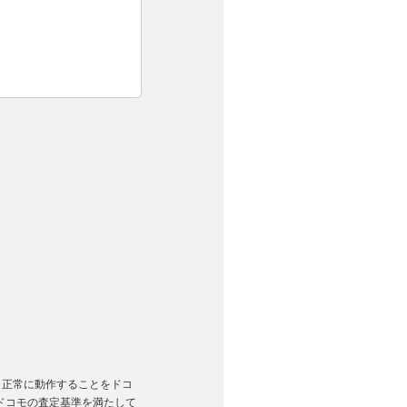
。
く正常に動作することをドコ
ドコモの査定基準を満たして