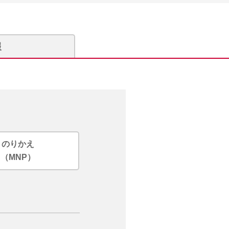
報
のりかえ
（MNP）