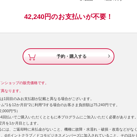
42,240
円の
お支払いが不要！

予約・購入する
インショップの販売価格です。
て異なります。
）は1回目のみお支払額が記載と異なる場合がございます。
*1を12か月目*2に利用*3する場合のお客さま負担額は75,240円です。
000円*5）
型24回払いでご購入いただくとともに本プログラムにご加入いただく必要があります
た翌月を1か月目とします。
するには、ご返却時に未払金がないこと、機種に故障・水濡れ・破損・改造などがな
と、dポイントクラブ／ドコモビジネスメンバーズに加入されていること、そのほか