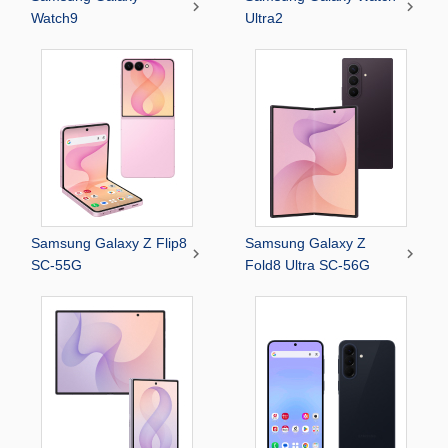


Watch9
Ultra2
Samsung Galaxy Z Flip8
Samsung Galaxy Z


SC-55G
Fold8 Ultra SC-56G