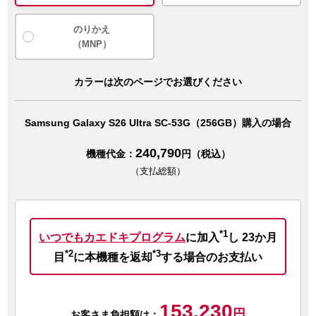
のりかえ
（MNP）
カラーは次のページでお選びください
Samsung Galaxy S26 Ultra SC-53G（256GB）購入の場合
240,790
機種代金：
円（税込）
（支払総額）
*1
いつでもカエドキプログラム
に加入
し
23か月
*2
*3
目
に本機種を返却
する場合のお支払い
153,230
円
お客さま負担額は：