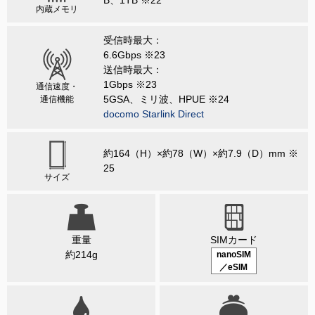
B、1TB ※22
内蔵メモリ
受信時最大：
6.6Gbps ※23
送信時最大：
1Gbps ※23
通信速度・
5GSA、ミリ波、HPUE ※24
通信機能
docomo Starlink Direct
約164（H）×約78（W）×約7.9（D）mm ※
25
サイズ
重量
SIMカード
約214g
nanoSIM
／eSIM