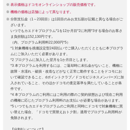
表示価格はドコモオンラインショップの販売価格です。
機種の価格は店舗によって異なります。
分割支払金（1～23回目）は1回目のみお支払額が記載と異なる場合がご
ざいます。
いつでもカエドキプログラム*1を12か月目*2に利用*3する場合のお客さ
ま負担額は152,130円です。
（内、プログラム利用料22,000円*5）
*1 対象機種を残価設定型24回払いでご購入いただくとともに本プログラ
ムにご加入いただく必要があります。
*2 プログラムに加入した翌月を1か月目とします。
*3 本プログラムを利用するには、ご返却時に未払金がないこと、機種に
故障・水濡れ・破損・改造などがなく正常に動作することをドコモにお
いて確認できること、dポイントクラブ／ドコモビジネスメンバーズに加
入されていること、そのほかドコモの査定基準を満たしていることが条
件です。
*4 本プログラムのご利用にはご利用の際のご契約状態および現在ご利用
の機種に応じたプログラム利用料のお支払いが必要な場合があります。
*5 いつでもカエドキプログラムのご利用と同時にドコモで対象機種に買
い替えた場合、「ドコモで買替えおトク割」適用でプログラム利用料が
免除されます。
【分割払いについて】