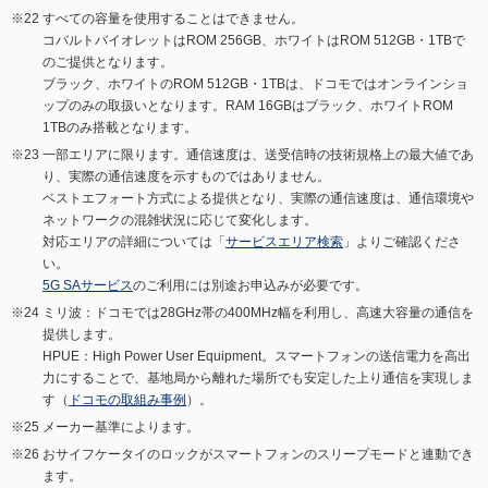
すべての容量を使用することはできません。
コバルトバイオレットはROM 256GB、ホワイトはROM 512GB・1TBで
のご提供となります。
ブラック、ホワイトのROM 512GB・1TBは、ドコモではオンラインショ
ップのみの取扱いとなります。RAM 16GBはブラック、ホワイトROM
1TBのみ搭載となります。
一部エリアに限ります。通信速度は、送受信時の技術規格上の最大値であ
り、実際の通信速度を示すものではありません。
ベストエフォート方式による提供となり、実際の通信速度は、通信環境や
ネットワークの混雑状況に応じて変化します。
対応エリアの詳細については「
サービスエリア検索
」よりご確認くださ
い。
5G SAサービス
のご利用には別途お申込みが必要です。
ミリ波：ドコモでは28GHz帯の400MHz幅を利用し、高速大容量の通信を
提供します。
HPUE：High Power User Equipment。スマートフォンの送信電力を高出
力にすることで、基地局から離れた場所でも安定した上り通信を実現しま
す（
ドコモの取組み事例
）。
メーカー基準によります。
おサイフケータイのロックがスマートフォンのスリープモードと連動でき
ます。