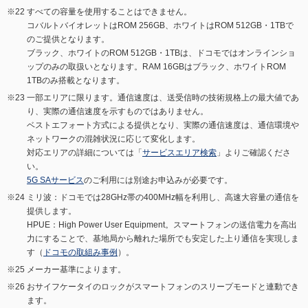
すべての容量を使用することはできません。
コバルトバイオレットはROM 256GB、ホワイトはROM 512GB・1TBで
のご提供となります。
ブラック、ホワイトのROM 512GB・1TBは、ドコモではオンラインショ
ップのみの取扱いとなります。RAM 16GBはブラック、ホワイトROM
1TBのみ搭載となります。
一部エリアに限ります。通信速度は、送受信時の技術規格上の最大値であ
り、実際の通信速度を示すものではありません。
ベストエフォート方式による提供となり、実際の通信速度は、通信環境や
ネットワークの混雑状況に応じて変化します。
対応エリアの詳細については「
サービスエリア検索
」よりご確認くださ
い。
5G SAサービス
のご利用には別途お申込みが必要です。
ミリ波：ドコモでは28GHz帯の400MHz幅を利用し、高速大容量の通信を
提供します。
HPUE：High Power User Equipment。スマートフォンの送信電力を高出
力にすることで、基地局から離れた場所でも安定した上り通信を実現しま
す（
ドコモの取組み事例
）。
メーカー基準によります。
おサイフケータイのロックがスマートフォンのスリープモードと連動でき
ます。