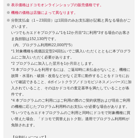
表示価格はドコモオンラインショップの販売価格です。
機種の価格は店舗によって異なります。
分割支払金（1～23回目）は1回目のみお支払額が記載と異なる場合がご
ざいます。
いつでもカエドキプログラム*1を12か月目*2に利用*3する場合のお客さ
ま負担額は152,130円です。
（内、プログラム利用料22,000円*5）
*1 対象機種を残価設定型24回払いでご購入いただくとともに本プログラ
ムにご加入いただく必要があります。
*2 プログラムに加入した翌月を1か月目とします。
*3 本プログラムを利用するには、ご返却時に未払金がないこと、機種に
故障・水濡れ・破損・改造などがなく正常に動作することをドコモにお
いて確認できること、dポイントクラブ／ドコモビジネスメンバーズに加
入されていること、そのほかドコモの査定基準を満たしていることが条
件です。
*4 本プログラムのご利用にはご利用の際のご契約状態および現在ご利用
の機種に応じたプログラム利用料のお支払いが必要な場合があります。
*5 いつでもカエドキプログラムのご利用と同時にドコモで対象機種に買
い替えた場合、「ドコモで買替えおトク割」適用でプログラム利用料が
免除されます。
【分割払いについて】