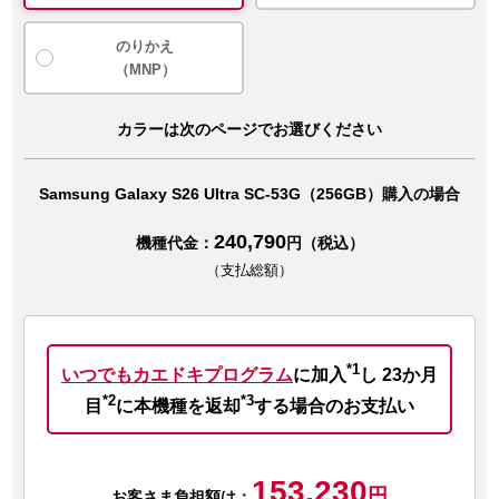
のりかえ
（MNP）
カラーは次のページでお選びください
Samsung Galaxy S26 Ultra SC-53G（256GB）購入の場合
240,790
機種代金：
円（税込）
（支払総額）
*1
いつでもカエドキプログラム
に加入
し
23か月
*2
*3
目
に本機種を返却
する場合のお支払い
153,230
円
お客さま負担額は：