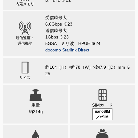
B、1TB ※22
内蔵メモリ
受信時最大：
6.6Gbps ※23
送信時最大：
1Gbps ※23
通信速度・
5GSA、ミリ波、HPUE ※24
通信機能
docomo Starlink Direct
約164（H）×約78（W）×約7.9（D）mm ※
25
サイズ
重量
SIMカード
約214g
nanoSIM
／eSIM