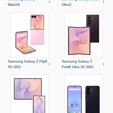


Watch9
Ultra2
Samsung Galaxy Z Flip8
Samsung Galaxy Z


SC-55G
Fold8 Ultra SC-56G