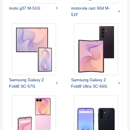

moto g37 M-51G
motorola razr 60d M-

51F
Samsung Galaxy Z
Samsung Galaxy Z


Fold8 SC-57G
Fold8 Ultra SC-56G