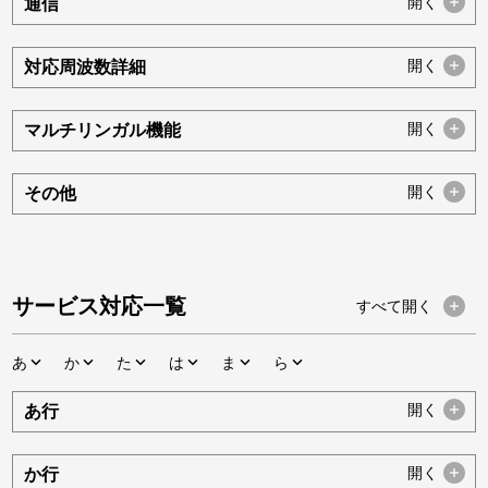
開く
通信
開く
対応周波数詳細
開く
マルチリンガル機能
開く
その他
サービス対応一覧
すべて
開く
あ
か
た
は
ま
ら
開く
あ行
開く
か行