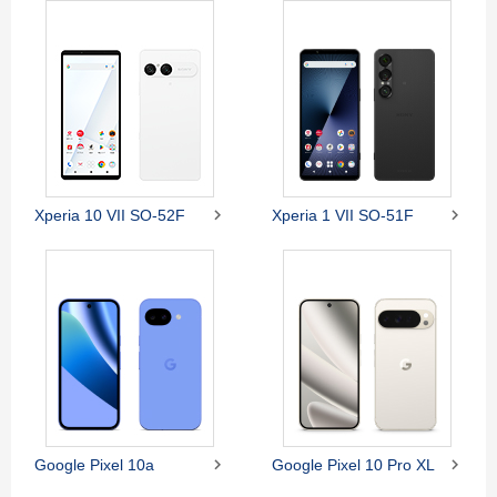


Xperia 10 VII SO-52F
Xperia 1 VII SO-51F


Google Pixel 10a
Google Pixel 10 Pro XL