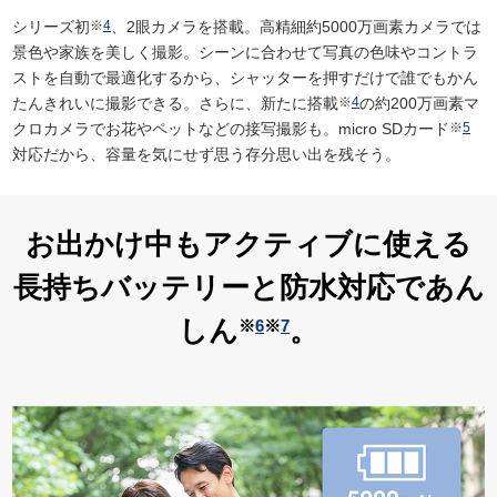
シリーズ初
※
4
、2眼カメラを搭載。高精細約5000万画素カメラでは
景色や家族を美しく撮影。シーンに合わせて写真の色味やコントラ
ストを自動で最適化するから、シャッターを押すだけで誰でもかん
たんきれいに撮影できる。さらに、新たに搭載
※
4
の約200万画素マ
クロカメラでお花やペットなどの接写撮影も。micro SDカード
※
5
対応だから、容量を気にせず思う存分思い出を残そう。
お出かけ中もアクティブに使える
長持ちバッテリーと防水対応であん
しん
。
※
6
※
7