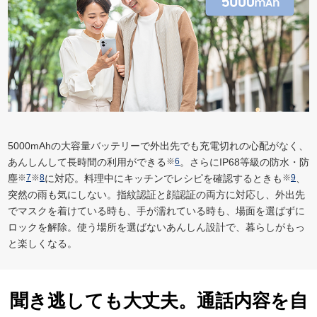
5000mAhの大容量バッテリーで外出先でも充電切れの心配がなく、
あんしんして長時間の利用ができる
※
6
。さらにIP68等級の防水・防
塵
※
7
※
8
に対応。料理中にキッチンでレシピを確認するときも
※
9
、
突然の雨も気にしない。指紋認証と顔認証の両方に対応し、外出先
でマスクを着けている時も、手が濡れている時も、場面を選ばずに
ロックを解除。使う場所を選ばないあんしん設計で、暮らしがもっ
と楽しくなる。
聞き逃しても大丈夫。通話内容を自