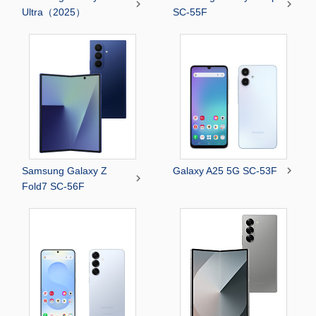


Ultra（2025）
SC-55F

Samsung Galaxy Z
Galaxy A25 5G SC-53F

Fold7 SC-56F