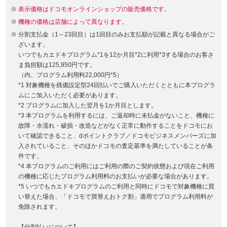
表示価格はドコモオンラインショップの販売価格です。
機種の価格は店舗によって異なります。
分割支払金（1～23回目）は1回目のみお支払額が記載と異なる場合がご
ざいます。
いつでもカエドキプログラム*1を12か月目*2に利用*3する場合のお客さ
ま負担額は125,950円です。
（内、プログラム利用料22,000円*5）
*1 対象機種を残価設定型24回払いでご購入いただくとともに本プログラ
ムにご加入いただく必要があります。
*2 プログラムに加入した翌月を1か月目とします。
*3 本プログラムを利用するには、ご返却時に未払金がないこと、機種に
故障・水濡れ・破損・改造などがなく正常に動作することをドコモにお
いて確認できること、dポイントクラブ／ドコモビジネスメンバーズに加
入されていること、そのほかドコモの査定基準を満たしていることが条
件です。
*4 本プログラムのご利用にはご利用の際のご契約状態および現在ご利用
の機種に応じたプログラム利用料のお支払いが必要な場合があります。
*5 いつでもカエドキプログラムのご利用と同時にドコモで対象機種に買
い替えた場合、「ドコモで買替えおトク割」適用でプログラム利用料が
免除されます。
【分割払いについて】