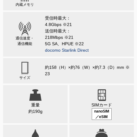
内蔵メモリ
受信時最大：
4.8Gbps ※21
送信時最大：
218Mbps ※21
通信速度・
5G SA、HPUE ※22
通信機能
docomo Starlink Direct
約158（H）×約76（W）×約7.3（D）mm ※
23
サイズ
重量
SIMカード
約190g
nanoSIM
／eSIM