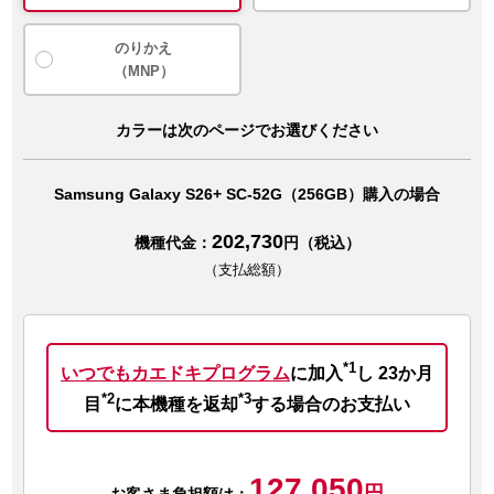
のりかえ
（MNP）
カラーは次のページでお選びください
Samsung Galaxy S26+ SC-52G（256GB）購入の場合
202,730
機種代金：
円（税込）
（支払総額）
*1
いつでもカエドキプログラム
に加入
し
23か月
*2
*3
目
に本機種を返却
する場合のお支払い
127,050
円
お客さま負担額は：