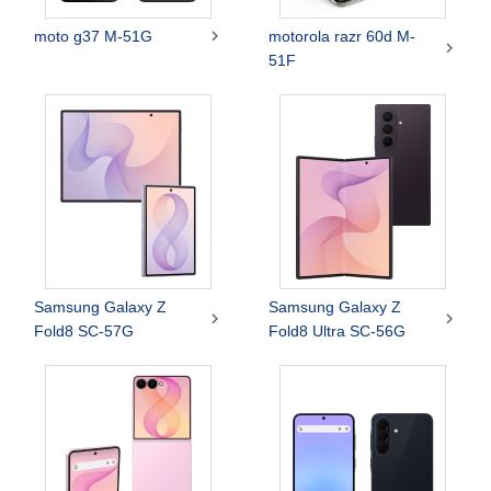

moto g37 M-51G
motorola razr 60d M-

51F
Samsung Galaxy Z
Samsung Galaxy Z


Fold8 SC-57G
Fold8 Ultra SC-56G