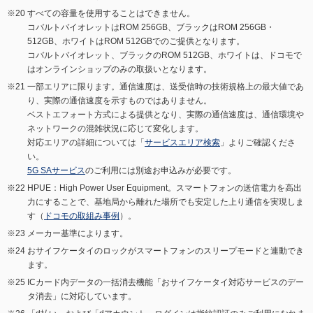
すべての容量を使用することはできません。
コバルトバイオレットはROM 256GB、ブラックはROM 256GB・
512GB、ホワイトはROM 512GBでのご提供となります。
コバルトバイオレット、ブラックのROM 512GB、ホワイトは、ドコモで
はオンラインショップのみの取扱いとなります。
一部エリアに限ります。通信速度は、送受信時の技術規格上の最大値であ
り、実際の通信速度を示すものではありません。
ベストエフォート方式による提供となり、実際の通信速度は、通信環境や
ネットワークの混雑状況に応じて変化します。
対応エリアの詳細については「
サービスエリア検索
」よりご確認くださ
い。
5G SAサービス
のご利用には別途お申込みが必要です。
HPUE：High Power User Equipment。スマートフォンの送信電力を高出
力にすることで、基地局から離れた場所でも安定した上り通信を実現しま
す（
ドコモの取組み事例
）。
メーカー基準によります。
おサイフケータイのロックがスマートフォンのスリープモードと連動でき
ます。
ICカード内データの一括消去機能「おサイフケータイ対応サービスのデー
タ消去」に対応しています。