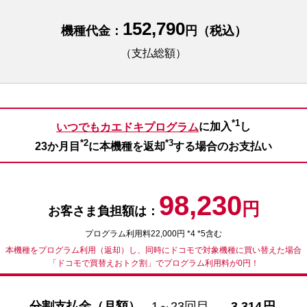
152,790
機種代金：
円（税込）
（支払総額）
*1
いつでもカエドキプログラム
に加入
し
*2
*3
23か月目
に本機種を返却
する場合のお支払い
98,230
円
お客さま負担額は：
プログラム利用料22,000円 *4 *5含む
本機種をプログラム利用（返却）し、同時にドコモで対象機種に買い替えた場合
「ドコモで買替えおトク割」でプログラム利用料が0円！
分割支払金（月額）
1～23回目
3,314
円