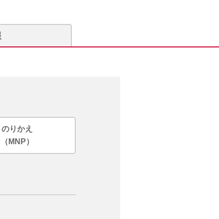
報
のりかえ
（MNP）