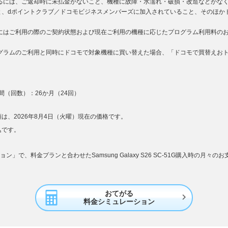
するには、ご返却時に未払金がないこと、機種に故障・水濡れ・破損・改造などがな
と、dポイントクラブ／ドコモビジネスメンバーズに加入されていること、そのほか
用にはご利用の際のご契約状態および現在ご利用の機種に応じたプログラム利用料の
ログラムのご利用と同時にドコモで対象機種に買い替えた場合、「ドコモで買替えお
（回数）：26か月（24回）
は、2026年8月4日（火曜）現在の価格です。
込です。
」で、料金プランと合わせたSamsung Galaxy S26 SC-51G購入時の月々
おてがる

料金シミュレーション