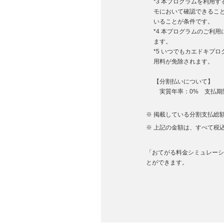
*3 本プログラムを利用
モにおいて確認できるこ
いることが条件です。
*4 本プログラムのご利
ます。
*5 いつでもカエドキプ
用料が免除されます。
【分割払いについて】
実質年率：0% 支払期間
掲載している分割支払総額
上記の金額は、すべて税
「おてがる料金シミュレーション
とができます。