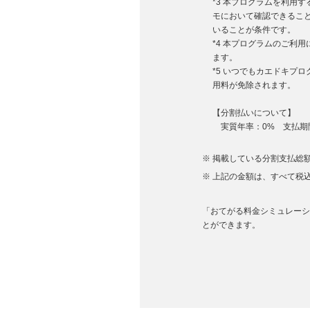
*3 本プログラムを利用
モにおいて確認できるこ
いることが条件です。
*4 本プログラムのご利
ます。
*5 いつでもカエドキプ
用料が免除されます。
【分割払いについて】
実質年率：0% 支払期間
掲載している分割支払総額
上記の金額は、すべて税
「おてがる料金シミュレーション
とができます。