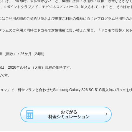
するには、ご返却時に未払金がないこと、機種に故障・水濡れ・破損・改造などがな
と、dポイントクラブ／ドコモビジネスメンバーズに加入されていること、そのほか
用にはご利用の際のご契約状態および現在ご利用の機種に応じたプログラム利用料の
ログラムのご利用と同時にドコモで対象機種に買い替えた場合、「ドコモで買替えお
（回数）：26か月（24回）
は、2026年8月4日（火曜）現在の価格です。
込です。
」で、料金プランと合わせたSamsung Galaxy S26 SC-51G購入時の月々
おてがる

料金シミュレーション