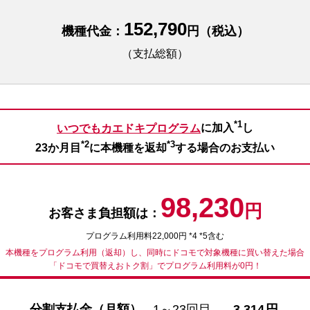
152,790
機種代金：
円（税込）
（支払総額）
*1
いつでもカエドキプログラム
に加入
し
*2
*3
23か月目
に本機種を返却
する場合のお支払い
98,230
円
お客さま負担額は：
プログラム利用料22,000円 *4 *5含む
本機種をプログラム利用（返却）し、同時にドコモで対象機種に買い替えた場合
「ドコモで買替えおトク割」でプログラム利用料が0円！
分割支払金（月額）
1～23回目
3,314
円