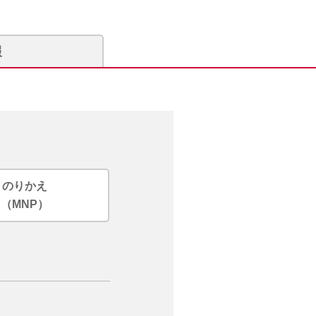
報
のりかえ
（MNP）