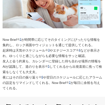
Now Brief
※
2
が時間帯に応じてそのタイミングにぴったりな情報を
集約し、ロック画面やウィジェットを通じて提供してくれる。
起床時は天気やスケジュール
※
3
やエナジースコア
※
4
などが表示さ
れ、ゆっくりと過ごしながらも必要な情報をサッと確認。
友人と会う約束も、カレンダーに登録した待ち合わせ場所の情報を
AIが認識して、道のりを表示
※
5
してくれるから出発直前に焦って検
索をしなくても大丈夫。
夜にはその日の振り返り
※
6
や翌日のスケジュールに応じたアラーム
の設定をリマインドしてくれる。Now Brief
※
2
が毎日に余裕を与え
てくれる。