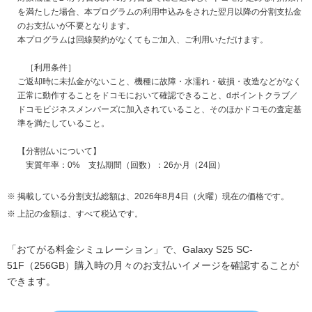
を満たした場合、本プログラムの利用申込みをされた翌月以降の分割支払金
のお支払いが不要となります。
本プログラムは回線契約がなくてもご加入、ご利用いただけます。
［利用条件］
ご返却時に未払金がないこと、機種に故障・水濡れ・破損・改造などがなく
正常に動作することをドコモにおいて確認できること、dポイントクラブ／
ドコモビジネスメンバーズに加入されていること、そのほかドコモの査定基
準を満たしていること。
【分割払いについて】
実質年率：0% 支払期間（回数）：26か月（24回）
掲載している分割支払総額は、2026年8月4日（火曜）現在の価格です。
上記の金額は、すべて税込です。
「おてがる料金シミュレーション」で、Galaxy S25 SC-
51F（256GB）購入時の月々のお支払いイメージを確認することが
できます。