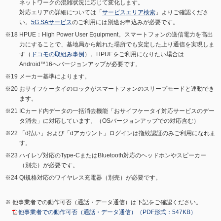
ネットワークの混雑状況に応じて変化します。
対応エリアの詳細については「
サービスエリア検索
」よりご確認くださ
い。
5G SAサービス
のご利用には別途お申込みが必要です。
HPUE：High Power User Equipment。スマートフォンの送信電力を高出
力にすることで、基地局から離れた場所でも安定した上り通信を実現しま
す（
ドコモの取組み事例
）。HPUEをご利用になりたい場合は
Android
™
16へバージョンアップが必要です。
メーカー基準によります。
おサイフケータイのロックがスマートフォンのスリープモードと連動でき
ます。
ICカード内データの一括消去機能「おサイフケータイ対応サービスのデー
タ消去」に対応しています。（OSバージョンアップでの対応含む）
「d払い」および「dアカウント」ログインは指紋認証のみご利用になれま
す。
ハイレゾ対応のType-CまたはBluetooth対応のヘッドホンやスピーカー
（別売）が必要です。
Qi規格対応のワイヤレス充電器（別売）が必要です。
他事業者での動作可否（通話・データ通信）は下記をご確認ください。
他事業者での動作可否（通話・データ通信）（PDF形式：547KB）