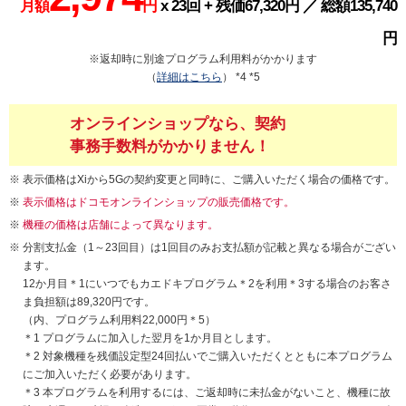
月額
円
x 23回 + 残価67,320円 ／ 総額135,740
円
※返却時に別途プログラム利用料がかかります
（
詳細はこちら
） *4 *5
オンラインショップなら、契約
事務手数料がかかりません！
表示価格はXiから5Gの契約変更と同時に、ご購入いただく場合の価格です。
表示価格はドコモオンラインショップの販売価格です。
機種の価格は店舗によって異なります。
分割支払金（1～23回目）は1回目のみお支払額が記載と異なる場合がござい
ます。
12か月目＊1にいつでもカエドキプログラム＊2を利用＊3する場合のお客さ
ま負担額は89,320円です。
（内、プログラム利用料22,000円＊5）
＊1 プログラムに加入した翌月を1か月目とします。
＊2 対象機種を残価設定型24回払いでご購入いただくとともに本プログラム
にご加入いただく必要があります。
＊3 本プログラムを利用するには、ご返却時に未払金がないこと、機種に故