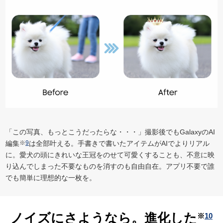
「この写真、もっとこうだったらな・・・」撮影後でもGalaxyのAI
編集
※
9
は全部叶える。手書きで書いたアイテムがAIでよりリアル
に。愛犬の頭にきれいな王冠をのせて可愛くすることも、不意に映
り込んでしまった不要なものを消すのも自由自在。アプリ不要で誰
でも簡単に理想的な一枚を。
ノイズにさようなら。
進化した
※
10