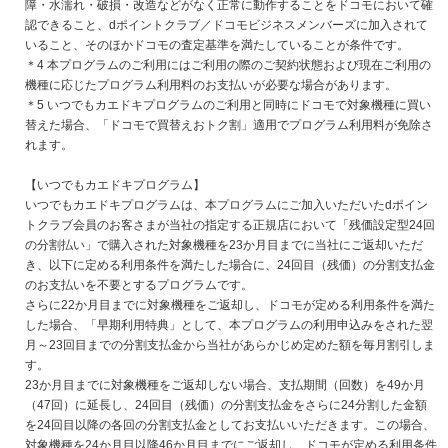
障・水濡れ・破損・改造などがなく正常に動作することをドコモにおいて確
認できること、dポイントクラブ／ドコモビジネスメンバーズに加入されて
いること、そのほかドコモの査定基準を満たしていることが条件です。
＊4 本プログラムのご利用にはご利用の際のご契約状態および現在ご利用の
機種に応じたプログラム利用料のお支払いが必要な場合があります。
＊5 いつでもカエドキプログラムのご利用と同時にドコモで対象機種に買い
替えた場合、「ドコモで買替えおトク割」適用でプログラム利用料が免除さ
れます。
【いつでもカエドキプログラム】
いつでもカエドキプログラムは、本プログラムにご加入いただいたdポイン
トクラブ会員のお客さまが当社の指定する正規店において「残価設定型24回
の分割払い」で購入された対象機種を23か月目までに当社にご返却いただ
き、以下に定める利用条件を満たした場合に、24回目（残価）の分割支払金
のお支払いを不要とするプログラムです。
さらに22か月目までに対象機種をご返却し、ドコモが定める利用条件を満た
した場合、「早期利用特典」として、本プログラムの利用申込みをされた翌
月～23回目までの分割支払金から当社があらかじめ定めた額を毎月割引しま
す。
23か月目までに対象機種をご返却しない場合、支払期間（回数）を49か月
（47回）に延長し、24回目（残価）の分割支払金をさらに24分割した金額
を24回目以降の各回の分割支払金としてお支払いいただきます。この場合、
対象機種を24か月目以降46か月目までにご返却し、ドコモが定める利用条件