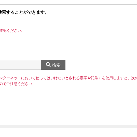
検索することができます。
確認ください。
検索
ンターネットにおいて使ってはいけないとされる漢字や記号）を使用しますと、次
のでご注意ください。