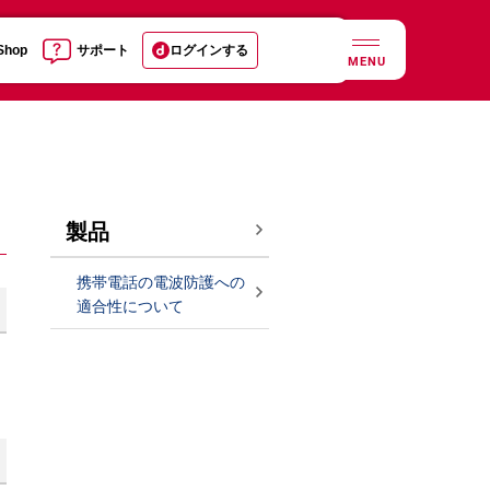
 Shop
サポート
ログインする
MENU
製品
携帯電話の電波防護への
適合性について