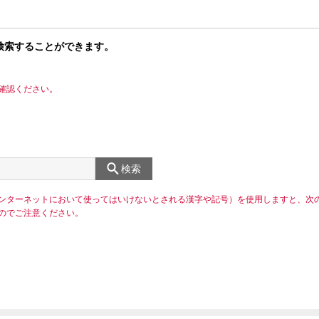
検索することができます。
確認ください。
検索
ンターネットにおいて使ってはいけないとされる漢字や記号）を使用しますと、次
のでご注意ください。